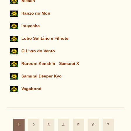
Bleach
Hanzo no Mon
Inuyasha
Lobo Solitário e Filhote
O Livro do Vento
Rurouni Kenshin - Samurai X
Samurai Deeper Kyo
Vagabond
1
2
3
4
5
6
7