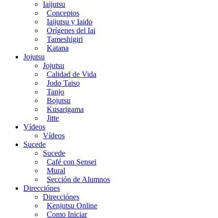
Iaijutsu
Conceptos
Iaijutsu y Iaido
Orígenes del Iai
Tameshigiri
Katana
Jojutsu
Jojutsu
Calidad de Vida
Jodo Taiso
Tanjo
Bojutsu
Kusarigama
Jitte
Vídeos
Vídeos
Sucede
Sucede
Café con Sensei
Mural
Sección de Alumnos
Direcciónes
Direcciónes
Kenjutsu Online
Como Iniciar