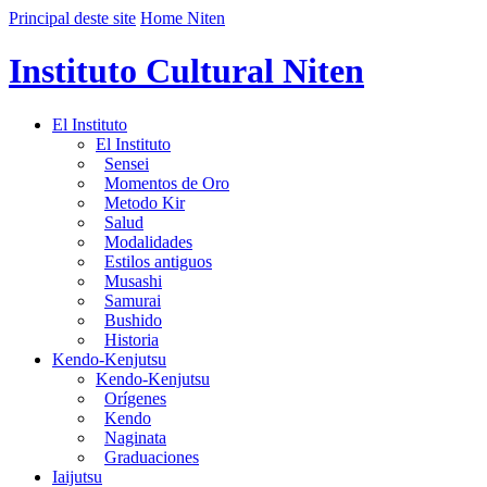
Principal deste site
Home Niten
Instituto Cultural Niten
El Instituto
El Instituto
Sensei
Momentos de Oro
Metodo Kir
Salud
Modalidades
Estilos antiguos
Musashi
Samurai
Bushido
Historia
Kendo-Kenjutsu
Kendo-Kenjutsu
Orígenes
Kendo
Naginata
Graduaciones
Iaijutsu