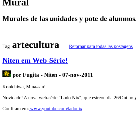
Mural
Murales de las unidades y pote de alumnos
artecultura
Tag
Retornar para todas las postagens
Niten em Web-Série!
por Fugita - Niten - 07-nov-2011
Konichiwa
,
Mina-san
!
Novidade! A nova web-série "Lado
Nix
", que estreou dia 26/
Out
no
Confiram em:
www.youtube.com
/
ladonix