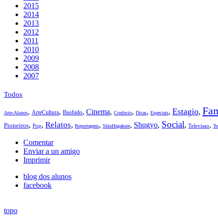
2015
2014
2013
2012
2011
2010
2009
2008
2007
Todos
Fam
Estagio
,
,
,
Cinema
,
,
,
,
,
ArteCultura
Bushido
Arte-Alunos
Confucio
Dicas
Especiais
Social
Relatos
,
,
,
,
,
Shugyo
,
,
,
Pioneiros
Pop
Televisao
Reportagens
ShinHagakure
To
Comentar
Enviar a un amigo
Imprimir
blog dos alunos
facebook
topo