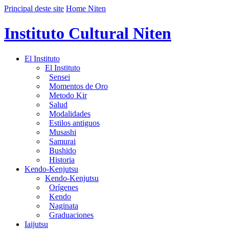
Principal deste site
Home Niten
Instituto Cultural Niten
El Instituto
El Instituto
Sensei
Momentos de Oro
Metodo Kir
Salud
Modalidades
Estilos antiguos
Musashi
Samurai
Bushido
Historia
Kendo-Kenjutsu
Kendo-Kenjutsu
Orígenes
Kendo
Naginata
Graduaciones
Iaijutsu