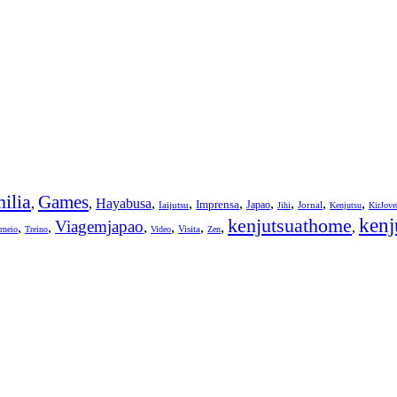
ilia
Games
,
,
Hayabusa
,
,
,
,
,
,
,
Imprensa
Japao
Iaijutsu
Jornal
Jihi
Kenjutsu
KirJov
kenjutsuathome
kenj
Viagemjapao
,
,
,
,
,
,
,
Visita
rneio
Treino
Video
Zen