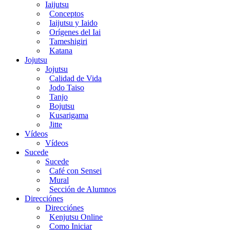
Iaijutsu
Conceptos
Iaijutsu y Iaido
Orígenes del Iai
Tameshigiri
Katana
Jojutsu
Jojutsu
Calidad de Vida
Jodo Taiso
Tanjo
Bojutsu
Kusarigama
Jitte
Vídeos
Vídeos
Sucede
Sucede
Café con Sensei
Mural
Sección de Alumnos
Direcciónes
Direcciónes
Kenjutsu Online
Como Iniciar