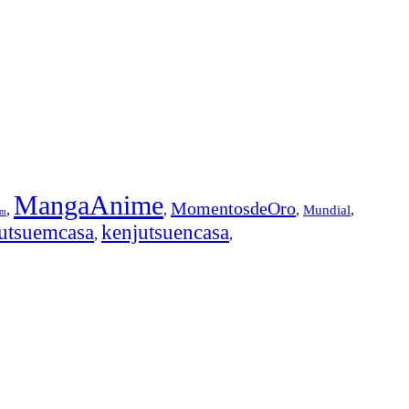
MangaAnime
MomentosdeOro
,
,
,
,
Mundial
em
utsuemcasa
kenjutsuencasa
,
,