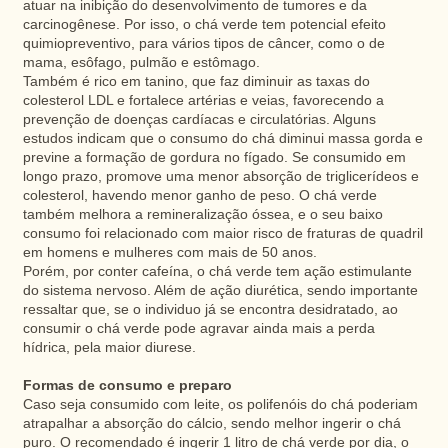
atuar na inibição do desenvolvimento de tumores e da
carcinogênese. Por isso, o chá verde tem potencial efeito
quimiopreventivo, para vários tipos de câncer, como o de
mama, esôfago, pulmão e estômago.
Também é rico em tanino, que faz diminuir as taxas do
colesterol LDL e fortalece artérias e veias, favorecendo a
prevenção de doenças cardíacas e circulatórias. Alguns
estudos indicam que o consumo do chá diminui massa gorda e
previne a formação de gordura no fígado. Se consumido em
longo prazo, promove uma menor absorção de triglicerídeos e
colesterol, havendo menor ganho de peso. O chá verde
também melhora a remineralização óssea, e o seu baixo
consumo foi relacionado com maior risco de fraturas de quadril
em homens e mulheres com mais de 50 anos.
Porém, por conter cafeína, o chá verde tem ação estimulante
do sistema nervoso. Além de ação diurética, sendo importante
ressaltar que, se o individuo já se encontra desidratado, ao
consumir o chá verde pode agravar ainda mais a perda
hídrica, pela maior diurese.
Formas de consumo e preparo
Caso seja consumido com leite, os polifenóis do chá poderiam
atrapalhar a absorção do cálcio, sendo melhor ingerir o chá
puro. O recomendado é ingerir 1 litro de chá verde por dia, o