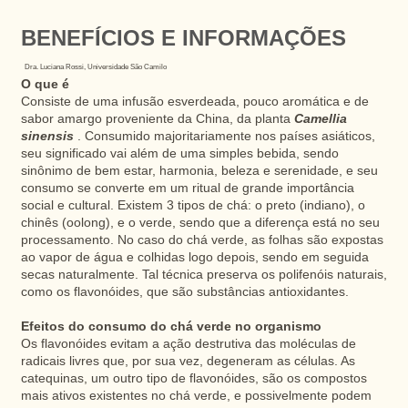
BENEFÍCIOS E INFORMAÇÕES
Dra. Luciana Rossi, Universidade São Camilo
O que é
Consiste de uma infusão esverdeada, pouco aromática e de
sabor amargo proveniente da China, da planta
Camellia
sinensis
. Consumido majoritariamente nos países asiáticos,
seu significado vai além de uma simples bebida, sendo
sinônimo de bem estar, harmonia, beleza e serenidade, e seu
consumo se converte em um ritual de grande importância
social e cultural. Existem 3 tipos de chá: o preto (indiano), o
chinês (oolong), e o verde, sendo que a diferença está no seu
processamento. No caso do chá verde, as folhas são expostas
ao vapor de água e colhidas logo depois, sendo em seguida
secas naturalmente. Tal técnica preserva os polifenóis naturais,
como os flavonóides, que são substâncias antioxidantes.
Efeitos do consumo do chá verde no organismo
Os flavonóides evitam a ação destrutiva das moléculas de
radicais livres que, por sua vez, degeneram as células. As
catequinas, um outro tipo de flavonóides, são os compostos
mais ativos existentes no chá verde, e possivelmente podem