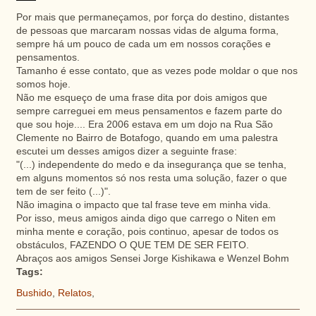
Por mais que permaneçamos, por força do destino, distantes
de pessoas que marcaram nossas vidas de alguma forma,
sempre há um pouco de cada um em nossos corações e
pensamentos.
Tamanho é esse contato, que as vezes pode moldar o que nos
somos hoje.
Não me esqueço de uma frase dita por dois amigos que
sempre carreguei em meus pensamentos e fazem parte do
que sou hoje.... Era 2006 estava em um
dojo
na Rua São
Clemente
no Bairro de Botafogo, quando em uma palestra
escutei um desses amigos dizer a seguinte frase:
"(...) independente do medo e da insegurança que se tenha,
em alguns momentos só nos resta uma solução, fazer o que
tem de ser feito (...)".
Não imagina o impacto que tal frase teve em minha vida.
Por isso, meus amigos ainda digo que carrego o
Niten
em
minha mente e coração, pois continuo, apesar de todos os
obstáculos, FAZENDO O QUE TEM DE SER FEITO.
Abraços aos amigos Sensei Jorge
Kishikawa
e
Wenzel
Bohm
Tags:
Bushido
,
Relatos
,