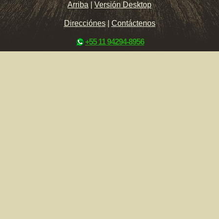
Arriba
|
Versión Desktop
Direcciónes
|
Contáctenos
+55 11 94294-8956