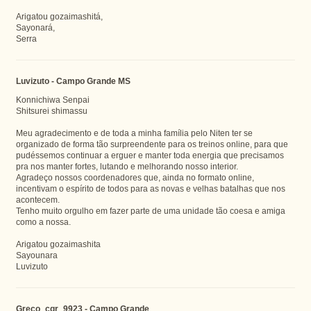
Arigatou gozaimashitá,
Sayonará,
Serra
Luvizuto - Campo Grande MS
Konnichiwa Senpai
Shitsurei shimassu
Meu agradecimento e de toda a minha família pelo Niten ter se
organizado de forma tão surpreendente para os treinos online, para que
pudéssemos continuar a erguer e manter toda energia que precisamos
pra nos manter fortes, lutando e melhorando nosso interior.
Agradeço nossos coordenadores que, ainda no formato online,
incentivam o espírito de todos para as novas e velhas batalhas que nos
acontecem.
Tenho muito orgulho em fazer parte de uma unidade tão coesa e amiga
como a nossa.
Arigatou gozaimashita
Sayounara
Luvizuto
Greco_cgr_9923 - Campo Grande