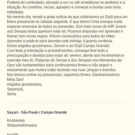
Poderia ter contestado, elevado a voz ou até amaldiçoar os gestores e a
situação. Ao contrário, recuei, agradeci e comecei a montar uma nova
estratégia.
No mesmo dia, recebi a grata notícia de que voltaríamos ao Dojô para um
treino presencial no sábado seguinte. E que treino! Uma energia muito
especial emanava de todos os presentes. Dos mais novos do KIR Jovem
aos Senpais todos queriam estar ali. Ficamos dispostos em aprender e
treinar com novas regras. Kihons necessários para todos do Niten.
Aprender e praticar para derrotar este inimigo. A guerra continua.
Domo arigatou gozaimassu, Sensei e ao Dojô Campo Grande!
Com toda a orientação e procedimentos, consegui tirar toda a
preocupação e dúvidas para estar ali: sereno, atento aos movimentos e
exercitar meu Ki. Palavras do Sensei e dos Senpais nos Momentos de
Ouro são fundamentais para continuarmos firmes e não seguir o
relaxamento que muitos estão fazendo nas ruas, praças e eventos.
Nos treinos online ou presenciais, seguimos firmes. Gambarimashoo
Mina San!
Arigatou gozaimassu,
Sayonará,
Serra
Sayuri - São Paulo / Campo Grande
Konbanwa
Shitsureishimassu
Hai!!!!!!