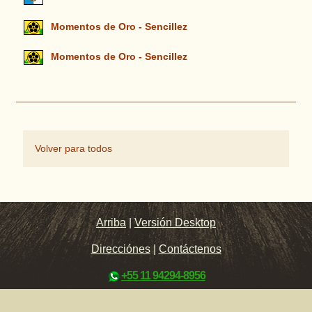
Momentos de Oro - Sencillez
Momentos de Oro - Sencillez
Volver para todos
Arriba
|
Versión Desktop
Direcciónes
|
Contáctenos
+55 11 94294-8956