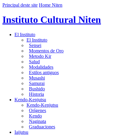
Principal deste site
Home Niten
Instituto Cultural Niten
El Instituto
El Instituto
Sensei
Momentos de Oro
Metodo Kir
Salud
Modalidades
Estilos antiguos
Musashi
Samurai
Bushido
Historia
Kendo-Kenjutsu
Kendo-Kenjutsu
Orígenes
Kendo
Naginata
Graduaciones
Iaijutsu