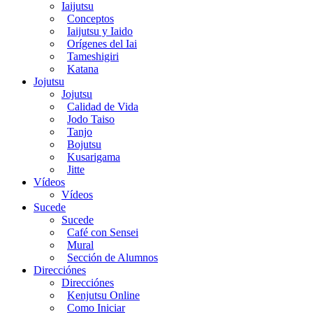
Iaijutsu
Conceptos
Iaijutsu y Iaido
Orígenes del Iai
Tameshigiri
Katana
Jojutsu
Jojutsu
Calidad de Vida
Jodo Taiso
Tanjo
Bojutsu
Kusarigama
Jitte
Vídeos
Vídeos
Sucede
Sucede
Café con Sensei
Mural
Sección de Alumnos
Direcciónes
Direcciónes
Kenjutsu Online
Como Iniciar