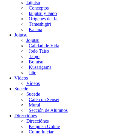
Iaijutsu
Conceptos
Iaijutsu y Iaido
Orígenes del Iai
Tameshigiri
Katana
Jojutsu
Jojutsu
Calidad de Vida
Jodo Taiso
Tanjo
Bojutsu
Kusarigama
Jitte
Vídeos
Vídeos
Sucede
Sucede
Café con Sensei
Mural
Sección de Alumnos
Direcciónes
Direcciónes
Kenjutsu Online
Como Iniciar