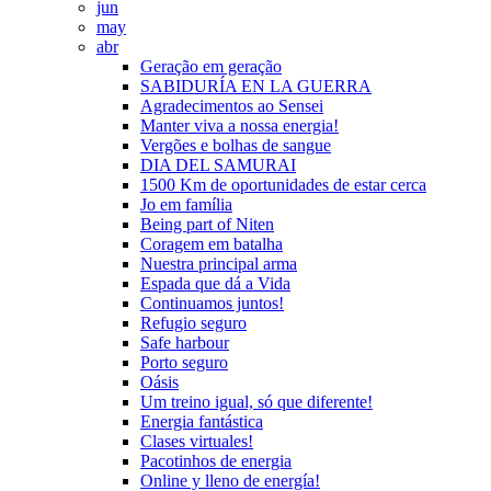
jun
may
abr
Geração em geração
SABIDURÍA EN LA GUERRA
Agradecimentos ao Sensei
Manter viva a nossa energia!
Vergões e bolhas de sangue
DIA DEL SAMURAI
1500 Km de oportunidades de estar cerca
Jo em família
Being part of Niten
Coragem em batalha
Nuestra principal arma
Espada que dá a Vida
Continuamos juntos!
Refugio seguro
Safe harbour
Porto seguro
Oásis
Um treino igual, só que diferente!
Energia fantástica
Clases virtuales!
Pacotinhos de energia
Online y lleno de energía!