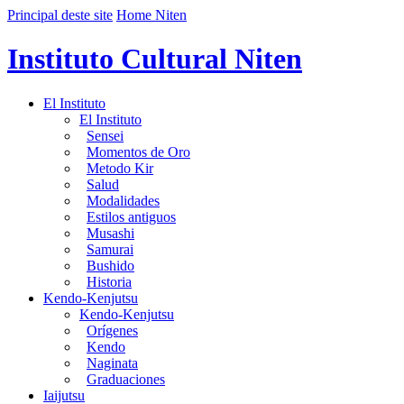
Principal deste site
Home Niten
Instituto Cultural Niten
El Instituto
El Instituto
Sensei
Momentos de Oro
Metodo Kir
Salud
Modalidades
Estilos antiguos
Musashi
Samurai
Bushido
Historia
Kendo-Kenjutsu
Kendo-Kenjutsu
Orígenes
Kendo
Naginata
Graduaciones
Iaijutsu