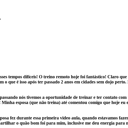
.
es tempos difíceis! O treino remoto hoje foi fantástico! Claro que 
bem o que é isso após ter passado 2 anos em cidades sem dojo perto
s passando nós tivemos a oportunidade de treinar e ter contato co
!
Minha esposa (que não treina) até comentou comigo que hoje eu es
posa fez durante essa primeira video aula, quando estavamos faz
partilhar o quão bom foi para mim, inclusive me deu energia para