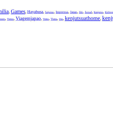
ilia
Games
,
,
Hayabusa
,
,
,
,
,
,
,
Imprensa
Japao
Iaijutsu
Jornal
Jihi
Kenjutsu
KirJov
kenjutsuathome
kenj
Viagemjapao
,
,
,
,
,
,
,
Visita
rneio
Treino
Video
Zen