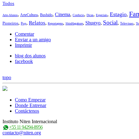
Todos
Fam
Estagio
,
,
,
Cinema
,
,
,
,
,
ArteCultura
Bushido
Arte-Alunos
Confucio
Dicas
Especiais
Social
Relatos
,
,
,
,
,
Shugyo
,
,
,
Pioneiros
Pop
Televisao
Reportagens
ShinHagakure
To
Comentar
Enviar a un amigo
Imprimir
blog dos alunos
facebook
topo
Como Empezar
Donde Entrenar
Contáctenos
Instituto Niten Internacional
+55 11 94294-8956
contacto@niten.org