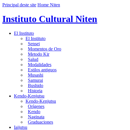
Principal deste site
Home Niten
Instituto Cultural Niten
El Instituto
El Instituto
Sensei
Momentos de Oro
Metodo Kir
Salud
Modalidades
Estilos antiguos
Musashi
Samurai
Bushido
Historia
Kendo-Kenjutsu
Kendo-Kenjutsu
Orígenes
Kendo
Naginata
Graduaciones
Iaijutsu