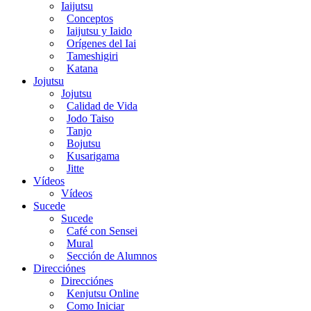
Iaijutsu
Conceptos
Iaijutsu y Iaido
Orígenes del Iai
Tameshigiri
Katana
Jojutsu
Jojutsu
Calidad de Vida
Jodo Taiso
Tanjo
Bojutsu
Kusarigama
Jitte
Vídeos
Vídeos
Sucede
Sucede
Café con Sensei
Mural
Sección de Alumnos
Direcciónes
Direcciónes
Kenjutsu Online
Como Iniciar