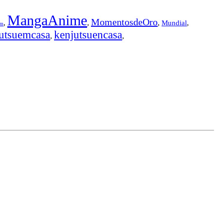
MangaAnime
MomentosdeOro
,
,
,
,
Mundial
em
utsuemcasa
kenjutsuencasa
,
,