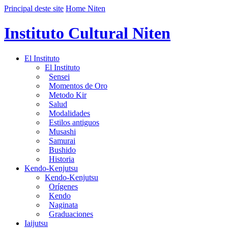
Principal deste site
Home Niten
Instituto Cultural Niten
El Instituto
El Instituto
Sensei
Momentos de Oro
Metodo Kir
Salud
Modalidades
Estilos antiguos
Musashi
Samurai
Bushido
Historia
Kendo-Kenjutsu
Kendo-Kenjutsu
Orígenes
Kendo
Naginata
Graduaciones
Iaijutsu