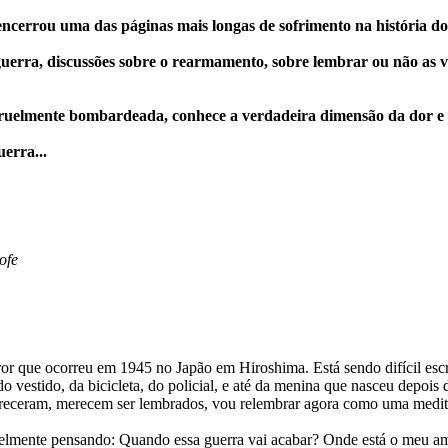
e encerrou uma das páginas mais longas de sofrimento na história d
guerra, discussões sobre o rearmamento, sobre lembrar ou não as v
cruelmente bombardeada, conhece a verdadeira dimensão da dor e 
erra...
ofe
rror que ocorreu em 1945 no Japão em Hiroshima. Está sendo difícil esc
tido, da bicicleta, do policial, e até da menina que nasceu depois d
apareceram, merecem ser lembrados, vou relembrar agora como uma medit
avelmente pensando: Quando essa guerra vai acabar? Onde está o me