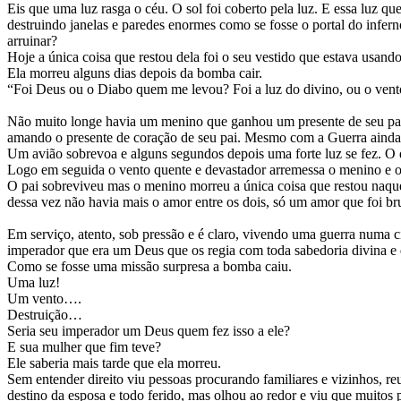
Eis que uma luz rasga o céu. O sol foi coberto pela luz. E essa luz 
destruindo janelas e paredes enormes como se fosse o portal do infer
arruinar?
Hoje a única coisa que restou dela foi o seu vestido que estava usando
Ela morreu alguns dias depois da bomba cair.
“Foi Deus ou o Diabo quem me levou? Foi a luz do divino, ou o vent
Não muito longe havia um menino que ganhou um presente de seu pai. 
amando o presente de coração de seu pai. Mesmo com a Guerra ainda 
Um avião sobrevoa e alguns segundos depois uma forte luz se fez. O 
Logo em seguida o vento quente e devastador arremessa o menino e 
O pai sobreviveu mas o menino morreu a única coisa que restou naquele
dessa vez não havia mais o amor entre os dois, só um amor que foi b
Em serviço, atento, sob pressão e é claro, vivendo uma guerra numa c
imperador que era um Deus que os regia com toda sabedoria divina e 
Como se fosse uma missão surpresa a bomba caiu.
Uma luz!
Um vento….
Destruição…
Seria seu imperador um Deus quem fez isso a ele?
E sua mulher que fim teve?
Ele saberia mais tarde que ela morreu.
Sem entender direito viu pessoas procurando familiares e vizinhos, re
destino da esposa e todo ferido, mas olhou ao redor e viu que muitos