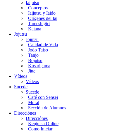
Iaijutsu
Conceptos
Iaijutsu y Iaido
Orígenes del Iai
Tameshigiri
Katana
Jojutsu
Jojutsu
Calidad de Vida
Jodo Taiso
Tanjo
Bojutsu
Kusarigama
Jitte
Vídeos
Vídeos
Sucede
Sucede
Café con Sensei
Mural
Sección de Alumnos
Direcciónes
Direcciónes
Kenjutsu Online
Como Iniciar