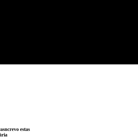
rasncrevo estas
ária