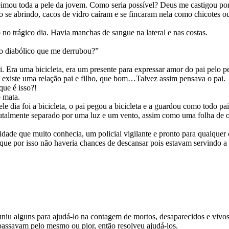
queimou toda a pele da jovem. Como seria possível? Deus me castigou po
no se abrindo, cacos de vidro caíram e se fincaram nela como chicotes
 no trágico dia. Havia manchas de sangue na lateral e nas costas.
o diabólico que me derrubou?”
Era uma bicicleta, era um presente para expressar amor do pai pelo p
existe uma relação pai e filho, que bom…Talvez assim pensava o pai.
que é isso?!
o mata.
 dia foi a bicicleta, o pai pegou a bicicleta e a guardou como todo pa
rutalmente separado por uma luz e um vento, assim como uma folha de o
idade que muito conhecia, um policial vigilante e pronto para qualquer
que por isso não haveria chances de descansar pois estavam servindo a
uniu alguns para ajudá-lo na contagem de mortos, desaparecidos e vivos.
 passavam pelo mesmo ou pior, então resolveu ajudá-los.