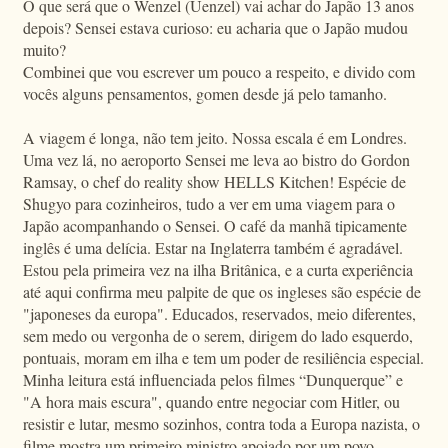
O que será que o Wenzel (Uenzel) vai achar do Japão 13 anos
depois? Sensei estava curioso: eu acharia que o Japão mudou
muito?
Combinei que vou escrever um pouco a respeito, e divido com
vocês alguns pensamentos, gomen desde já pelo tamanho.
A viagem é longa, não tem jeito. Nossa escala é em Londres.
Uma vez lá, no aeroporto Sensei me leva ao bistro do Gordon
Ramsay, o chef do reality show HELLS Kitchen! Espécie de
Shugyo para cozinheiros, tudo a ver em uma viagem para o
Japão acompanhando o Sensei. O café da manhã tipicamente
inglês é uma delícia. Estar na Inglaterra também é agradável.
Estou pela primeira vez na ilha Britânica, e a curta experiência
até aqui confirma meu palpite de que os ingleses são espécie de
"japoneses da europa". Educados, reservados, meio diferentes,
sem medo ou vergonha de o serem, dirigem do lado esquerdo,
pontuais, moram em ilha e tem um poder de resiliência especial.
Minha leitura está influenciada pelos filmes “Dunquerque” e
"A hora mais escura", quando entre negociar com Hitler, ou
resistir e lutar, mesmo sozinhos, contra toda a Europa nazista, o
filme mostra um primeiro ministro apoiado por um povo