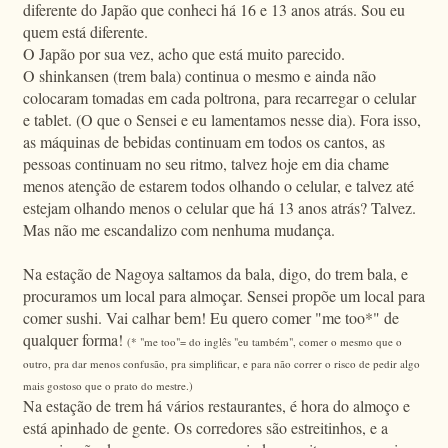
diferente do Japão que conheci há 16 e 13 anos atrás. Sou eu
quem está diferente.
O Japão por sua vez, acho que está muito parecido.
O shinkansen (trem bala) continua o mesmo e ainda não
colocaram tomadas em cada poltrona, para recarregar o celular
e tablet. (O que o Sensei e eu lamentamos nesse dia). Fora isso,
as máquinas de bebidas continuam em todos os cantos, as
pessoas continuam no seu ritmo, talvez hoje em dia chame
menos atenção de estarem todos olhando o celular, e talvez até
estejam olhando menos o celular que há 13 anos atrás? Talvez.
Mas não me escandalizo com nenhuma mudança.
Na estação de Nagoya saltamos da bala, digo, do trem bala, e
procuramos um local para almoçar. Sensei propõe um local para
comer sushi. Vai calhar bem! Eu quero comer "me too*" de
qualquer forma!
(* "me too"= do inglês "eu também", comer o mesmo que o
outro, pra dar menos confusão, pra simplificar, e para não correr o risco de pedir algo
mais gostoso que o prato do mestre.)
Na estação de trem há vários restaurantes, é hora do almoço e
está apinhado de gente. Os corredores são estreitinhos, e a