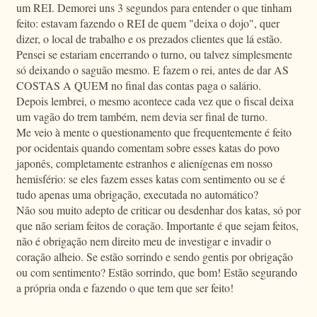
um REI. Demorei uns 3 segundos para entender o que tinham
feito: estavam fazendo o REI de quem "deixa o dojo", quer
dizer, o local de trabalho e os prezados clientes que lá estão.
Pensei se estariam encerrando o turno, ou talvez simplesmente
só deixando o saguão mesmo. E fazem o rei, antes de dar AS
COSTAS A QUEM no final das contas paga o salário.
Depois lembrei, o mesmo acontece cada vez que o fiscal deixa
um vagão do trem também, nem devia ser final de turno.
Me veio à mente o questionamento que frequentemente é feito
por ocidentais quando comentam sobre esses katas do povo
japonês, completamente estranhos e alienígenas em nosso
hemisfério: se eles fazem esses katas com sentimento ou se é
tudo apenas uma obrigação, executada no automático?
Não sou muito adepto de criticar ou desdenhar dos katas, só por
que não seriam feitos de coração. Importante é que sejam feitos,
não é obrigação nem direito meu de investigar e invadir o
coração alheio. Se estão sorrindo e sendo gentis por obrigação
ou com sentimento? Estão sorrindo, que bom! Estão segurando
a própria onda e fazendo o que tem que ser feito!