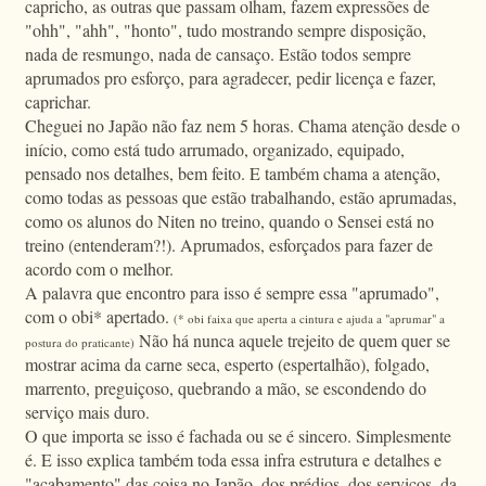
capricho, as outras que passam olham, fazem expressões de
"ohh", "ahh", "honto", tudo mostrando sempre disposição,
nada de resmungo, nada de cansaço. Estão todos sempre
aprumados pro esforço, para agradecer, pedir licença e fazer,
caprichar.
Cheguei no Japão não faz nem 5 horas. Chama atenção desde o
início, como está tudo arrumado, organizado, equipado,
pensado nos detalhes, bem feito. E também chama a atenção,
como todas as pessoas que estão trabalhando, estão aprumadas,
como os alunos do Niten no treino, quando o Sensei está no
treino (entenderam?!). Aprumados, esforçados para fazer de
acordo com o melhor.
A palavra que encontro para isso é sempre essa "aprumado",
com o obi* apertado.
(* obi faixa que aperta a cintura e ajuda a "aprumar" a
Não há nunca aquele trejeito de quem quer se
postura do praticante)
mostrar acima da carne seca, esperto (espertalhão), folgado,
marrento, preguiçoso, quebrando a mão, se escondendo do
serviço mais duro.
O que importa se isso é fachada ou se é sincero. Simplesmente
é. E isso explica também toda essa infra estrutura e detalhes e
"acabamento" das coisa no Japão, dos prédios, dos serviços, da