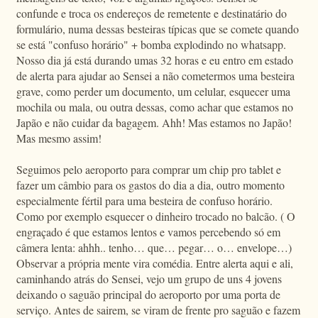
confunde e troca os endereços de remetente e destinatário do
formulário, numa dessas besteiras típicas que se comete quando
se está "confuso horário" + bomba explodindo no whatsapp.
Nosso dia já está durando umas 32 horas e eu entro em estado
de alerta para ajudar ao Sensei a não cometermos uma besteira
grave, como perder um documento, um celular, esquecer uma
mochila ou mala, ou outra dessas, como achar que estamos no
Japão e não cuidar da bagagem. Ahh! Mas estamos no Japão!
Mas mesmo assim!
Seguimos pelo aeroporto para comprar um chip pro tablet e
fazer um câmbio para os gastos do dia a dia, outro momento
especialmente fértil para uma besteira de confuso horário.
Como por exemplo esquecer o dinheiro trocado no balcão. ( O
engraçado é que estamos lentos e vamos percebendo só em
câmera lenta: ahhh.. tenho… que… pegar… o… envelope…)
Observar a própria mente vira comédia. Entre alerta aqui e ali,
caminhando atrás do Sensei, vejo um grupo de uns 4 jovens
deixando o saguão principal do aeroporto por uma porta de
serviço. Antes de sairem, se viram de frente pro saguão e fazem