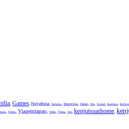
ilia
Games
,
,
Hayabusa
,
,
,
,
,
,
,
Imprensa
Japao
Iaijutsu
Jornal
Jihi
Kenjutsu
KirJov
kenjutsuathome
kenj
Viagemjapao
,
,
,
,
,
,
,
Visita
rneio
Treino
Video
Zen