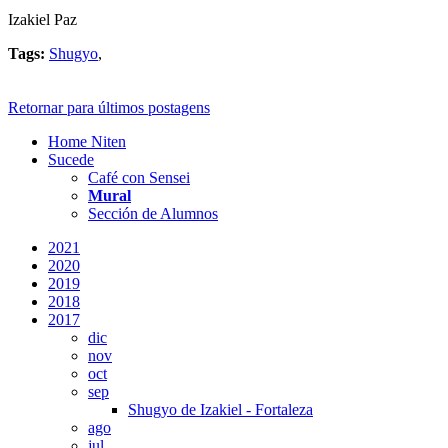
Izakiel Paz
Tags:
Shugyo
,
Retornar para últimos postagens
Home Niten
Sucede
Café con Sensei
Mural
Sección de Alumnos
2021
2020
2019
2018
2017
dic
nov
oct
sep
Shugyo de Izakiel - Fortaleza
ago
jul