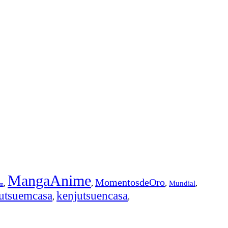
MangaAnime
MomentosdeOro
,
,
,
,
Mundial
em
utsuemcasa
kenjutsuencasa
,
,