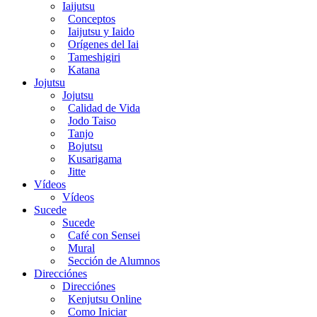
Iaijutsu
Conceptos
Iaijutsu y Iaido
Orígenes del Iai
Tameshigiri
Katana
Jojutsu
Jojutsu
Calidad de Vida
Jodo Taiso
Tanjo
Bojutsu
Kusarigama
Jitte
Vídeos
Vídeos
Sucede
Sucede
Café con Sensei
Mural
Sección de Alumnos
Direcciónes
Direcciónes
Kenjutsu Online
Como Iniciar