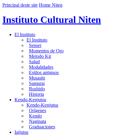
Principal deste site
Home Niten
Instituto Cultural Niten
El Instituto
El Instituto
Sensei
Momentos de Oro
Metodo Kir
Salud
Modalidades
Estilos antiguos
Musashi
Samurai
Bushido
Historia
Kendo-Kenjutsu
Kendo-Kenjutsu
Orígenes
Kendo
Naginata
Graduaciones
Iaijutsu