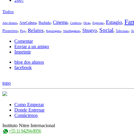
2007
Todos
Fam
Estagio
,
,
,
Cinema
,
,
,
,
,
ArteCultura
Bushido
Arte-Alunos
Confucio
Dicas
Especiais
Social
Relatos
,
,
,
,
,
Shugyo
,
,
,
Pioneiros
Pop
Televisao
Reportagens
ShinHagakure
To
Comentar
Enviar a un amigo
Imprimir
blog dos alunos
facebook
topo
Como Empezar
Donde Entrenar
Contáctenos
Instituto Niten Internacional
+55 11 94294-8956