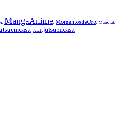
MangaAnime
MomentosdeOro
,
,
,
,
Mundial
em
utsuemcasa
kenjutsuencasa
,
,