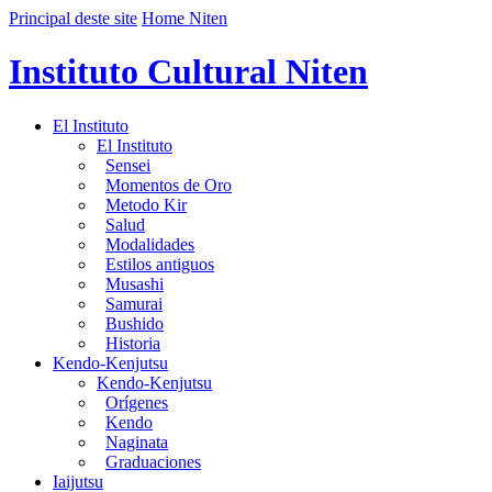
Principal deste site
Home Niten
Instituto Cultural Niten
El Instituto
El Instituto
Sensei
Momentos de Oro
Metodo Kir
Salud
Modalidades
Estilos antiguos
Musashi
Samurai
Bushido
Historia
Kendo-Kenjutsu
Kendo-Kenjutsu
Orígenes
Kendo
Naginata
Graduaciones
Iaijutsu