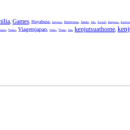
ilia
Games
,
,
Hayabusa
,
,
,
,
,
,
,
Imprensa
Japao
Iaijutsu
Jornal
Jihi
Kenjutsu
KirJov
kenjutsuathome
kenj
Viagemjapao
,
,
,
,
,
,
,
Visita
rneio
Treino
Video
Zen