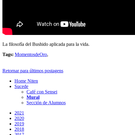
La filosofía del Bushido aplicada para la vida.
Tags:
MomentosdeOro
,
Retornar para últimos postagens
Home Niten
Sucede
Café con Sensei
Mural
Sección de Alumnos
2021
2020
2019
2018
2017