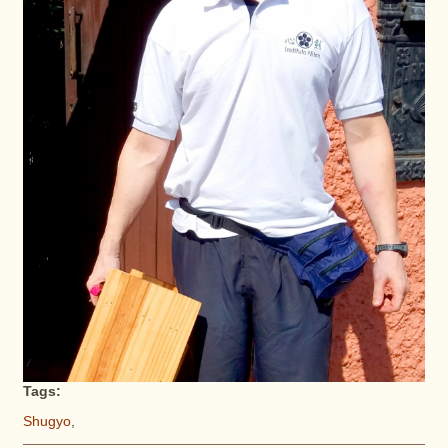
Tags:
Shugyo
,