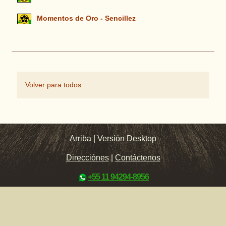
Momentos de Oro - Sencillez
Volver para todos
Arriba
|
Versión Desktop
Direcciónes
|
Contáctenos
+55 11 94294-8956