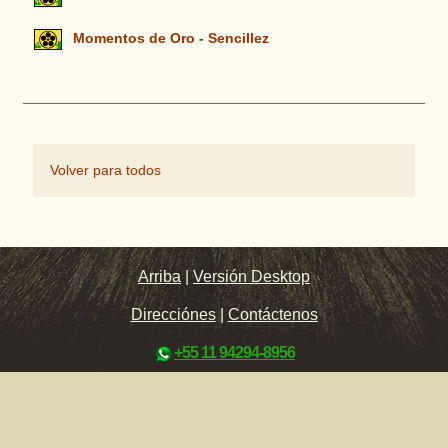
Momentos de Oro - Sencillez
Volver para todos
Arriba
|
Versión Desktop
Direcciónes
|
Contáctenos
+55 11 94294-8956