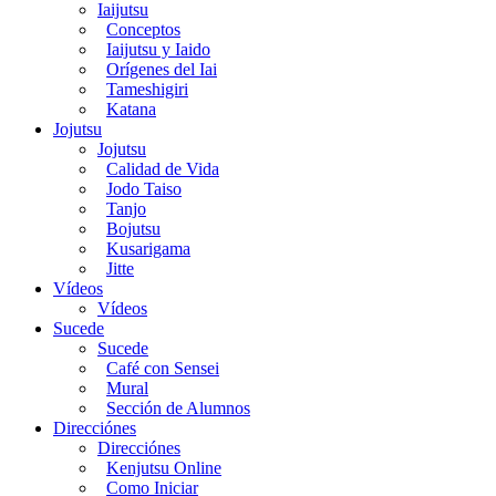
Iaijutsu
Conceptos
Iaijutsu y Iaido
Orígenes del Iai
Tameshigiri
Katana
Jojutsu
Jojutsu
Calidad de Vida
Jodo Taiso
Tanjo
Bojutsu
Kusarigama
Jitte
Vídeos
Vídeos
Sucede
Sucede
Café con Sensei
Mural
Sección de Alumnos
Direcciónes
Direcciónes
Kenjutsu Online
Como Iniciar