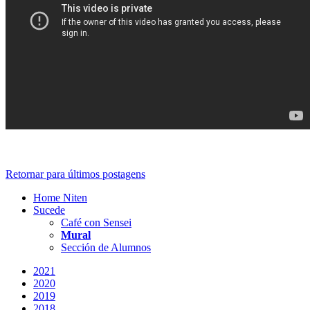
Retornar para últimos postagens
Home Niten
Sucede
Café con Sensei
Mural
Sección de Alumnos
2021
2020
2019
2018