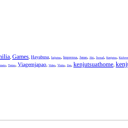
ilia
Games
,
,
Hayabusa
,
,
,
,
,
,
,
Imprensa
Japao
Iaijutsu
Jornal
Jihi
Kenjutsu
KirJov
kenjutsuathome
kenj
Viagemjapao
,
,
,
,
,
,
,
Visita
rneio
Treino
Video
Zen