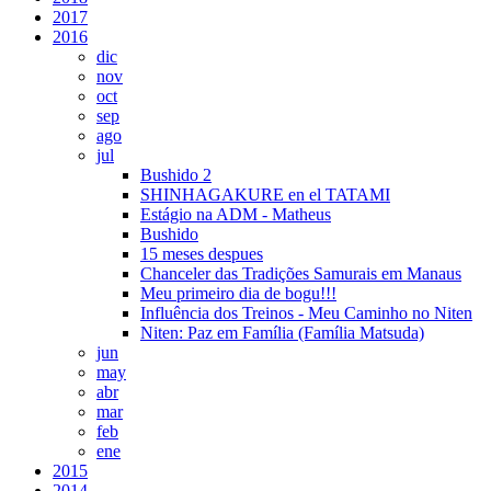
2017
2016
dic
nov
oct
sep
ago
jul
Bushido 2
SHINHAGAKURE en el TATAMI
Estágio na ADM - Matheus
Bushido
15 meses despues
Chanceler das Tradições Samurais em Manaus
Meu primeiro dia de bogu!!!
Influência dos Treinos - Meu Caminho no Niten
Niten: Paz em Família (Família Matsuda)
jun
may
abr
mar
feb
ene
2015
2014