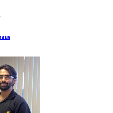
.
naus