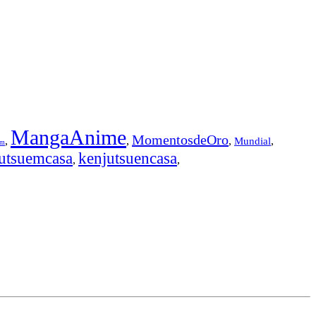
MangaAnime
MomentosdeOro
,
,
,
,
Mundial
em
utsuemcasa
kenjutsuencasa
,
,