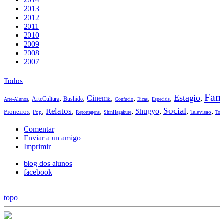
2013
2012
2011
2010
2009
2008
2007
Todos
Fam
Estagio
,
,
,
Cinema
,
,
,
,
,
ArteCultura
Bushido
Arte-Alunos
Confucio
Dicas
Especiais
Social
Relatos
,
,
,
,
,
Shugyo
,
,
,
Pioneiros
Pop
Televisao
Reportagens
ShinHagakure
To
Comentar
Enviar a un amigo
Imprimir
blog dos alunos
facebook
topo