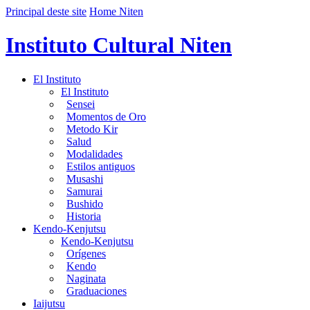
Principal deste site
Home Niten
Instituto Cultural Niten
El Instituto
El Instituto
Sensei
Momentos de Oro
Metodo Kir
Salud
Modalidades
Estilos antiguos
Musashi
Samurai
Bushido
Historia
Kendo-Kenjutsu
Kendo-Kenjutsu
Orígenes
Kendo
Naginata
Graduaciones
Iaijutsu