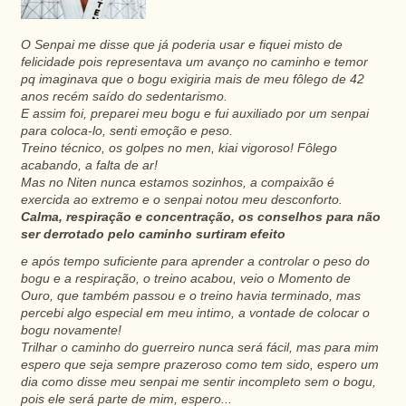
O Senpai me disse que já poderia usar e fiquei misto de
felicidade pois representava um avanço no caminho e temor
pq imaginava que o bogu exigiria mais de meu fôlego de 42
anos recém saído do sedentarismo.
E assim foi, preparei meu bogu e fui auxiliado por um senpai
para coloca-lo, senti emoção e peso.
Treino técnico, os golpes no men, kiai vigoroso! Fôlego
acabando, a falta de ar!
Mas no Niten nunca estamos sozinhos, a compaixão é
exercida ao extremo e o senpai notou meu desconforto.
Calma, respiração e concentração, os conselhos para não
ser derrotado pelo caminho surtiram efeito
e após tempo suficiente para aprender a controlar o peso do
bogu e a respiração, o treino acabou, veio o Momento de
Ouro, que também passou e o treino havia terminado, mas
percebi algo especial em meu intimo, a vontade de colocar o
bogu novamente!
Trilhar o caminho do guerreiro nunca será fácil, mas para mim
espero que seja sempre prazeroso como tem sido, espero um
dia como disse meu senpai me sentir incompleto sem o bogu,
pois ele será parte de mim, espero...