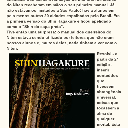
do Niten receberam em mãos o seu primeiro manual. Já
não estávamos limitados a São Paulo: havia alunos em
pelo menos outras 20 cidades espalhadas pelo Brasil. Era
a primeira versão do Shin Hagakure e ficou apelidado
como o "Shin da capa preta".
Tive então uma surpresa: o manual dos guerreiros do
Niten estava sendo utilizado por leitores que não eram
nossos alunos e, muitos deles, nada tinham a ver com o
Niten.
Resolvi - a
partir da 2ª
edição -
inserir
conteúdos
que
tivessem
abrangência
universal,
coisas que
tocassem a
alma de
qualquer
mortal. Esta