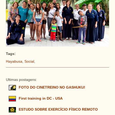
Tags:
Hayabusa
,
Social
,
Ultimas postagens:
FOTO DO CINETREINO NO GASHUKU!
First training in DC - USA
ESTUDO SOBRE EXERCÍCIO FÍSICO REMOTO