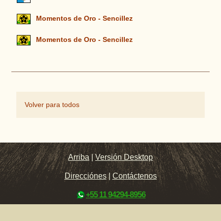
Momentos de Oro - Sencillez
Momentos de Oro - Sencillez
Volver para todos
Arriba
|
Versión Desktop
Direcciónes
|
Contáctenos
+55 11 94294-8956