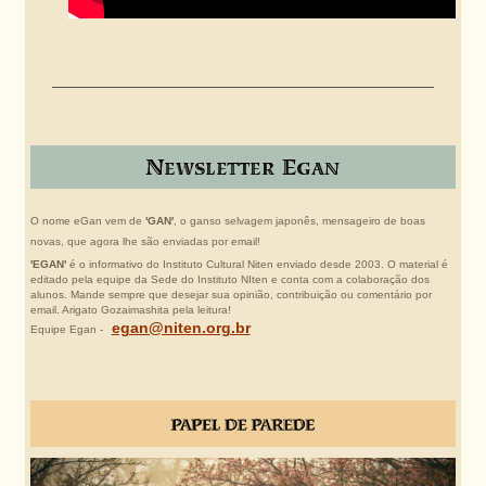
O nome eGan vem de
'GAN'
, o ganso selvagem japonês, mensageiro de boas
novas, que agora lhe são enviadas por email!
'EGAN'
é o informativo do Instituto Cultural Niten enviado desde 2003. O material é
editado pela equipe da Sede do Instituto NIten e conta com a colaboração dos
alunos. Mande sempre que desejar sua opinião, contribuição ou comentário por
email. Arigato Gozaimashita pela leitura!
egan@niten.org.br
Equipe Egan -