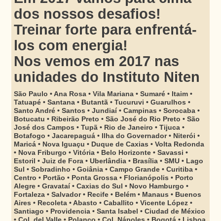
dos nossos desafios!
Treinar forte
para enfrentá-
los com energia!
Nos vemos
em 2017 nas
unidades do Instituto Niten
São Paulo • Ana Rosa • Vila Mariana • Sumaré • Itaim •
Tatuapé • Santana • Butantã • Tucuruvi • Guarulhos •
Santo André • Santos • Jundiaí • Campinas • Sorocaba •
Botucatu • Ribeirão Preto • São José do Rio Preto • São
José dos Campos • Tupã • Rio de Janeiro • Tijuca •
Botafogo • Jacarepaguá • Ilha do Governador • Niterói •
Maricá • Nova Iguaçu • Duque de Caxias • Volta Redonda
• Nova Friburgo • Vitória • Belo Horizonte • Savassi •
Estoril • Juiz de Fora • Uberlândia • Brasília • SMU • Lago
Sul • Sobradinho • Goiânia • Campo Grande • Curitiba •
Centro • Portão • Ponta Grossa • Florianópolis • Porto
Alegre • Gravataí • Caxias do Sul • Novo Hamburgo •
Fortaleza • Salvador • Recife • Belém • Manaus • Buenos
Aires • Recoleta • Abasto • Caballito • Vicente López •
Santiago • Providencia • Santa Isabel • Ciudad de México
• Col. del Valle • Polanco • Col. Nápoles • Bogotá • Lisboa