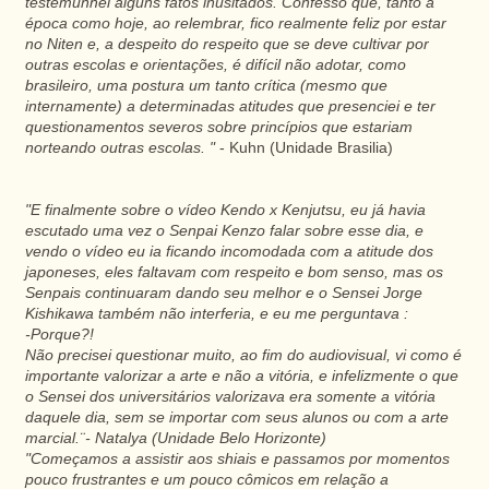
testemunhei alguns fatos inusitados. Confesso que, tanto à
época como hoje, ao relembrar, fico realmente feliz por estar
no Niten e, a despeito do respeito que se deve cultivar por
outras escolas e orientações, é difícil não adotar, como
brasileiro, uma postura um tanto crítica (mesmo que
internamente) a determinadas atitudes que presenciei e ter
questionamentos severos sobre princípios que estariam
norteando outras escolas. "
- Kuhn (Unidade Brasilia)
"E finalmente sobre o vídeo Kendo x Kenjutsu, eu já havia
escutado uma vez o Senpai Kenzo falar sobre esse dia, e
vendo o vídeo eu ia ficando incomodada com a atitude dos
japoneses, eles faltavam com respeito e bom senso, mas os
Senpais continuaram dando seu melhor e o Sensei Jorge
Kishikawa também não interferia, e eu me perguntava :
-Porque?!
Não precisei questionar muito, ao fim do audiovisual, vi como é
importante valorizar a arte e não a vitória, e infelizmente o que
o Sensei dos universitários valorizava era somente a vitória
daquele dia, sem se importar com seus alunos ou com a arte
marcial.¨- Natalya (Unidade Belo Horizonte)
"Começamos a assistir aos shiais e passamos por momentos
pouco frustrantes e um pouco cômicos em relação a