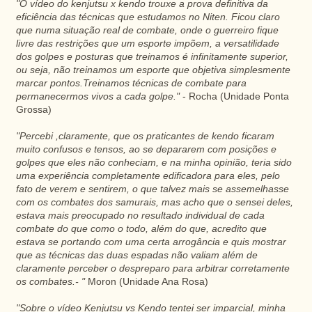
"O vídeo do kenjutsu x kendo trouxe a prova definitiva da
eficiência das técnicas que estudamos no Niten. Ficou claro
que numa situação real de combate, onde o guerreiro fique
livre das restrições que um esporte impõem, a versatilidade
dos golpes e posturas que treinamos é infinitamente superior,
ou seja, não treinamos um esporte que objetiva simplesmente
marcar pontos.Treinamos técnicas de combate para
permanecermos vivos a cada golpe."
- Rocha (Unidade Ponta
Grossa)
"Percebi ,claramente, que os praticantes de kendo ficaram
muito confusos e tensos, ao se depararem com posições e
golpes que eles não conheciam, e na minha opinião, teria sido
uma experiência completamente edificadora para eles, pelo
fato de verem e sentirem, o que talvez mais se assemelhasse
com os combates dos samurais, mas acho que o sensei deles,
estava mais preocupado no resultado individual de cada
combate do que como o todo, além do que, acredito que
estava se portando com uma certa arrogância e quis mostrar
que as técnicas das duas espadas não valiam além de
claramente perceber o despreparo para arbitrar corretamente
os combates.- "
Moron (Unidade Ana Rosa)
"Sobre o vídeo Kenjutsu vs Kendo tentei ser imparcial, minha