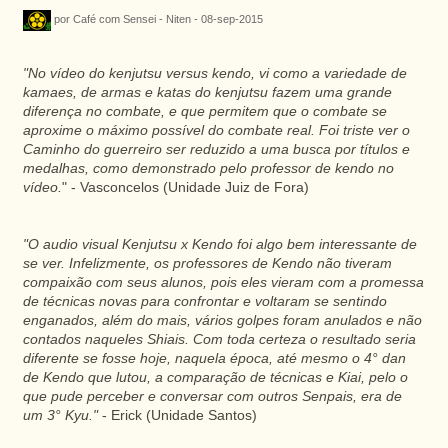
por Café com Sensei - Niten - 08-sep-2015
"No vídeo do kenjutsu versus kendo, vi como a variedade de
kamaes, de armas e katas do kenjutsu fazem uma grande
diferença no combate, e que permitem que o combate se
aproxime o máximo possível do combate real. Foi triste ver o
Caminho do guerreiro ser reduzido a uma busca por títulos e
medalhas, como demonstrado pelo professor de kendo no
vídeo.
" - Vasconcelos (Unidade Juiz de Fora)
"O audio visual Kenjutsu x Kendo foi algo bem interessante de
se ver. Infelizmente, os professores de Kendo não tiveram
compaixão com seus alunos, pois eles vieram com a promessa
de técnicas novas para confrontar e voltaram se sentindo
enganados, além do mais, vários golpes foram anulados e não
contados naqueles Shiais. Com toda certeza o resultado seria
diferente se fosse hoje, naquela época, até mesmo o 4° dan
de Kendo que lutou, a comparação de técnicas e Kiai, pelo o
que pude perceber e conversar com outros Senpais, era de
um 3° Kyu."
- Erick (Unidade Santos)