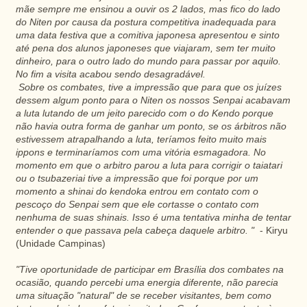
mãe sempre me ensinou a ouvir os 2 lados, mas fico do lado
do Niten por causa da postura competitiva inadequada para
uma data festiva que a comitiva japonesa apresentou e sinto
até pena dos alunos japoneses que viajaram, sem ter muito
dinheiro, para o outro lado do mundo para passar por aquilo.
No fim a visita acabou sendo desagradável.
Sobre os combates, tive a impressão que para que os juízes
dessem algum ponto para o Niten os nossos Senpai acabavam
a luta lutando de um jeito parecido com o do Kendo porque
não havia outra forma de ganhar um ponto, se os árbitros não
estivessem atrapalhando a luta, teríamos feito muito mais
ippons e terminaríamos com uma vitória esmagadora. No
momento em que o arbitro parou a luta para corrigir o taiatari
ou o tsubazeriai tive a impressão que foi porque por um
momento a shinai do kendoka entrou em contato com o
pescoço do Senpai sem que ele cortasse o contato com
nenhuma de suas shinais. Isso é uma tentativa minha de tentar
entender o que passava pela cabeça daquele arbitro. "
- Kiryu
(Unidade Campinas)
"Tive oportunidade de participar em Brasília dos combates na
ocasião, quando percebi uma energia diferente, não parecia
uma situação "natural" de se receber visitantes, bem como