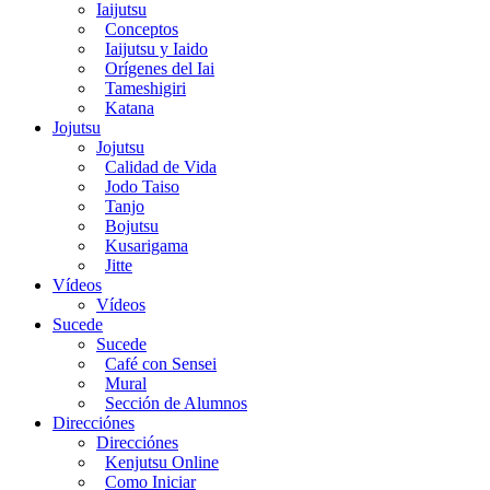
Iaijutsu
Conceptos
Iaijutsu y Iaido
Orígenes del Iai
Tameshigiri
Katana
Jojutsu
Jojutsu
Calidad de Vida
Jodo Taiso
Tanjo
Bojutsu
Kusarigama
Jitte
Vídeos
Vídeos
Sucede
Sucede
Café con Sensei
Mural
Sección de Alumnos
Direcciónes
Direcciónes
Kenjutsu Online
Como Iniciar