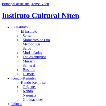
Principal deste site
Home Niten
Instituto Cultural Niten
El Instituto
El Instituto
Sensei
Momentos de Oro
Metodo Kir
Salud
Modalidades
Estilos antiguos
Musashi
Samurai
Bushido
Historia
Kendo-Kenjutsu
Kendo-Kenjutsu
Orígenes
Kendo
Naginata
Graduaciones
Iaijutsu