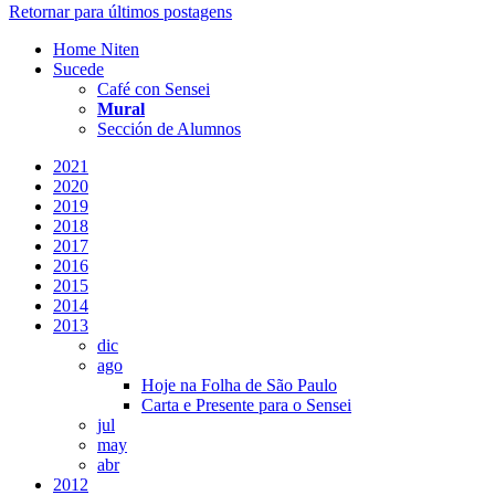
Retornar para últimos postagens
Home Niten
Sucede
Café con Sensei
Mural
Sección de Alumnos
2021
2020
2019
2018
2017
2016
2015
2014
2013
dic
ago
Hoje na Folha de São Paulo
Carta e Presente para o Sensei
jul
may
abr
2012