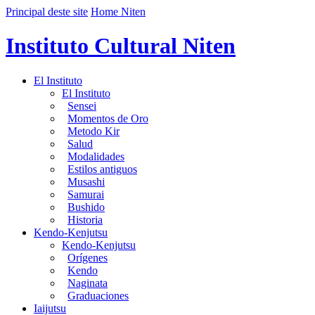
Principal deste site
Home Niten
Instituto Cultural Niten
El Instituto
El Instituto
Sensei
Momentos de Oro
Metodo Kir
Salud
Modalidades
Estilos antiguos
Musashi
Samurai
Bushido
Historia
Kendo-Kenjutsu
Kendo-Kenjutsu
Orígenes
Kendo
Naginata
Graduaciones
Iaijutsu