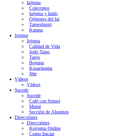
Iaijutsu
Conceptos
Iaijutsu y Iaido
Orígenes del Iai
Tameshigiri
Katana
Jojutsu
Jojutsu
Calidad de Vida
Jodo Taiso
Tanjo
Bojutsu
Kusarigama
Jitte
Vídeos
Vídeos
Sucede
Sucede
Café con Sensei
Mural
Sección de Alumnos
Direcciónes
Direcciónes
Kenjutsu Online
Como Iniciar