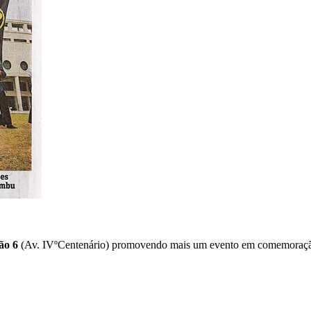
ão 6
(Av. IVºCentenário) promovendo mais um evento em comemoração ao