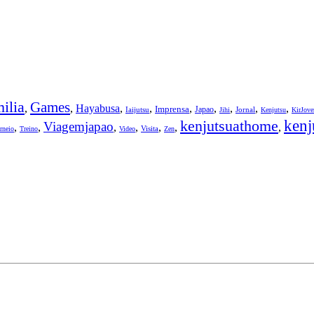
ilia
Games
,
,
Hayabusa
,
,
,
,
,
,
,
Imprensa
Japao
Iaijutsu
Jornal
Jihi
Kenjutsu
KirJov
kenjutsuathome
kenj
Viagemjapao
,
,
,
,
,
,
,
Visita
rneio
Treino
Video
Zen