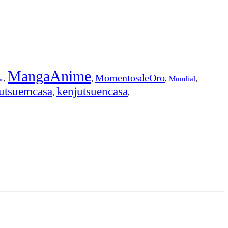
MangaAnime
MomentosdeOro
,
,
,
,
Mundial
em
utsuemcasa
kenjutsuencasa
,
,