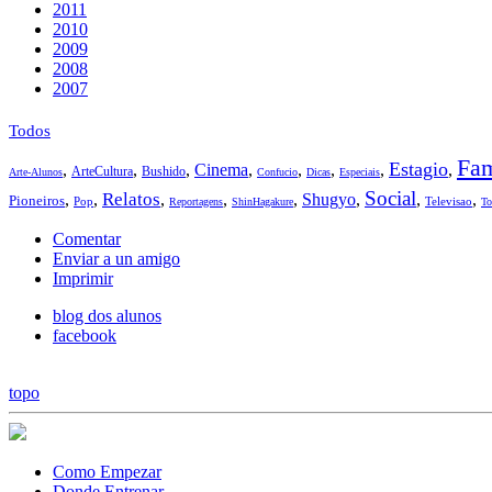
2011
2010
2009
2008
2007
Todos
Fam
Estagio
,
,
,
Cinema
,
,
,
,
,
ArteCultura
Bushido
Arte-Alunos
Confucio
Dicas
Especiais
Social
Relatos
,
,
,
,
,
Shugyo
,
,
,
Pioneiros
Pop
Televisao
Reportagens
ShinHagakure
To
Comentar
Enviar a un amigo
Imprimir
blog dos alunos
facebook
topo
Como Empezar
Donde Entrenar