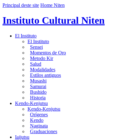
Principal deste site
Home Niten
Instituto Cultural Niten
El Instituto
El Instituto
Sensei
Momentos de Oro
Metodo Kir
Salud
Modalidades
Estilos antiguos
Musashi
Samurai
Bushido
Historia
Kendo-Kenjutsu
Kendo-Kenjutsu
Orígenes
Kendo
Naginata
Graduaciones
Iaijutsu