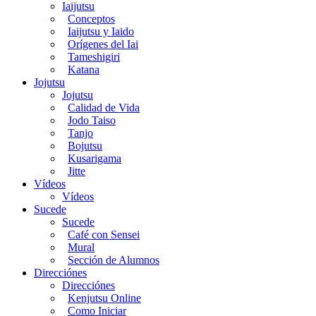
Iaijutsu
Conceptos
Iaijutsu y Iaido
Orígenes del Iai
Tameshigiri
Katana
Jojutsu
Jojutsu
Calidad de Vida
Jodo Taiso
Tanjo
Bojutsu
Kusarigama
Jitte
Vídeos
Vídeos
Sucede
Sucede
Café con Sensei
Mural
Sección de Alumnos
Direcciónes
Direcciónes
Kenjutsu Online
Como Iniciar