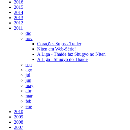
2016
2015
2014
2013
2012
2011
dic
nov
Corações Sujos - Trailer
Niten em Web-Série!
A Liga - Thaide faz Shugyo no Niten
A Liga - Shugyo do Thaíde
sep
ago
jul
jun
may
abr
mar
feb
ene
2010
2009
2008
2007