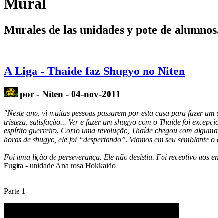
Mural
Murales de las unidades y pote de alumnos
A Liga - Thaide faz Shugyo no Niten
por - Niten - 04-nov-2011
"Neste ano, vi muitas pessoas passarem por esta casa para fazer um
tristeza, satisfação... Ver e fazer um
shugyo
com o
Thaíde
foi excepci
espírito
guerreiro
. Como uma revolução,
Thaíde
chegou com algumas 
horas de
shugyo
, ele foi “despertando”.
Viamos
em seu semblante o c
Foi uma lição de perseverança. Ele não desistiu. Foi receptivo aos 
Fugita
- unidade Ana rosa
Hokkaido
Parte 1