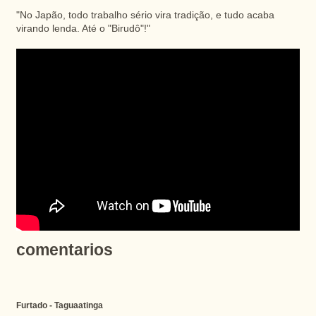
"No Japão, todo trabalho sério vira tradição, e tudo acaba
virando lenda. Até o "
Birudô
"!"
comentarios
Furtado - Taguaatinga