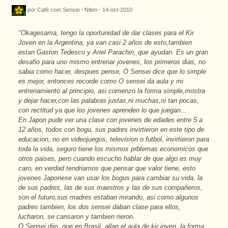
por Café com Sensei - Niten - 14-oct-2010
"Okagesama, tengo la oportunidad de dar clases para el Kir
Joven en la Argentina, ya van casi 2 años de esto,tambien
estan Gaston Tedesco y Ariel Parachin, que ayudan. Es un gran
desafio para uno mismo entrenar jovenes, los primeros dias, no
sabia como hacer, despues pense, O Sensei dice que lo simple
es mejor, entonces recorde como O sensei da aula y mi
entrenamiento al principio, asi comenzo la forma simple,mostra
y dejar hacer,con las palabras justas,ni muchas,ni tan pocas,
con rectitud ya que los jovenes aprenden lo que juegan...
En Japon pude ver una clase con jovenes de edades entre 5 a
12 años, todos con bogu, sus padres invirtieron en este tipo de
educacion, no en videojuegos, television o futbol, invirtieron para
toda la vida, seguro tiene los mismos prblemas economicos que
otros paises, pero cuando escucho hablar de que algo es muy
caro, en verdad tendriamos que pensar que valor tiene, esto
jovenes Japonese van usar los bogus para cambiar su vida, la
de sus padres, las de sus maestros y las de sus compañeros,
son el futuro,sus madres estaban mirando, asi como algunos
padres tambien, los dos sensei daban clase para ellos,
lucharon, se cansaron y tambien rieron.
O Sensei dijo, que en Brasil, allan el aula de kir joven, la forma