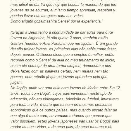
mas dificil de dar.Ya que hay que buscar la manera de que los
jovenes no se aburran, al mismo tiempo aprendan, respeten y
puedan llevar nuevas guias para sus vidas.
Domo arigato gozaimashita Sensei por la experiencia."
(Graças a Deus tenho a oportunidade de dar aulas para o Kir
Jovem na Argentina, já são quase 2 anos, também estão
Gaston Tedesco e Ariel Parachin que me ajudam. É um grande
desafio treinar jovens, os primeiros dias não sabia como fazer,
depois pensei. O Sensei disse que o simples é melhor, então
recordei como o Sensei da aula no meu treinamento no inicio,
assim ele começa de uma forma simples, demonstra e nos
deixa fazer, com as palavras certas, nem muitas nem tão
poucas, com retidão já que os jovens aprendem pelo que
julgam.
No Japão, pude ver uma aula com jovens de idades entre 5 a 12
anos, todos com Bogu*, cujos pais investiram neste tipo de
educacão, não em videogames, televisão ou futebol, investiram
para toda a vida, é certo que tenham os mesmos problemas
econômicos que os outros paises, mas quando escuto falar de
que algo é muito caro, na verdade teríamos que pensar que
valor possuem, estes jovens japoneses vão usar os Bogus para
mudar as suas vidas, a de seus pais, de seus mestres e de