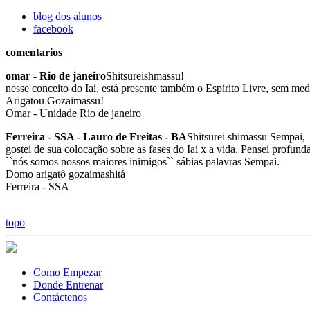
blog dos alunos
facebook
comentarios
omar - Rio de janeiro
Shitsureishmassu!
nesse conceito do Iai, está presente também o Espírito Livre, sem med
Arigatou Gozaimassu!
Omar - Unidade Rio de janeiro
Ferreira - SSA - Lauro de Freitas - BA
Shitsurei shimassu Sempai,
gostei de sua colocação sobre as fases do Iai x a vida. Pensei profund
``nós somos nossos maiores inimigos`` sábias palavras Sempai.
Domo arigatô gozaimashitá
Ferreira - SSA
topo
Como Empezar
Donde Entrenar
Contáctenos