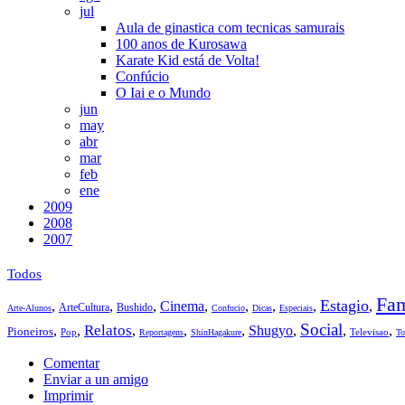
jul
Aula de ginastica com tecnicas samurais
100 anos de Kurosawa
Karate Kid está de Volta!
Confúcio
O Iai e o Mundo
jun
may
abr
mar
feb
ene
2009
2008
2007
Todos
Fam
Estagio
,
,
,
Cinema
,
,
,
,
,
ArteCultura
Bushido
Arte-Alunos
Confucio
Dicas
Especiais
Social
Relatos
,
,
,
,
,
Shugyo
,
,
,
Pioneiros
Pop
Televisao
Reportagens
ShinHagakure
To
Comentar
Enviar a un amigo
Imprimir