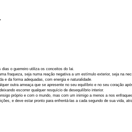
.
dias o guerreiro utiliza os conceitos do Iai.
 uma fraqueza, seja numa reação negativa a um estímulo exterior, seja na n
ida e da forma adequadas, com energia e naturalidade.
alquer outra ameaça que se apresente no seu equilíbrio e no seu coração apó
eixando escorrer qualquer resquício de desequilíbrio interior.
 consigo próprio e com o mundo, mas com um inimigo a menos a nos enfraquece
ções, e deve estar pronto para enfrentá-las a cada segundo de sua vida, atr