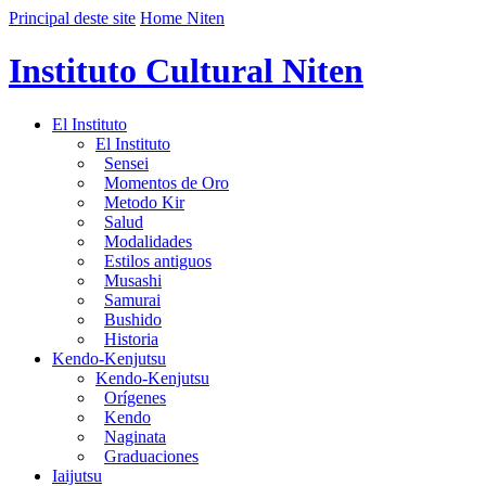
Principal deste site
Home Niten
Instituto Cultural Niten
El Instituto
El Instituto
Sensei
Momentos de Oro
Metodo Kir
Salud
Modalidades
Estilos antiguos
Musashi
Samurai
Bushido
Historia
Kendo-Kenjutsu
Kendo-Kenjutsu
Orígenes
Kendo
Naginata
Graduaciones
Iaijutsu