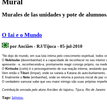
Mural
Murales de las unidades y pote de alumnos
O Iai e o Mundo
por Anciães - RJ/Tijuca - 05-jul-2010
"No dojo do mundo, em sua luta íntima pelo crescimento espiritual, todos os 
O
Nukitsuke
(desembainhar) é a capacidade de reconhecer no seu interior
apresente - e, reconhecendo-a, prontamente reagir consigo próprio, na med
O
Kiritsuke
(corte) é o prosseguimento de sua reação interna, anulando qu
Vem então o
Tiburi
(limpar), onde se saneia a Katana do auto-burilamento, d
E finalmente o
Noto
(embainhar), onde se retorna à postura inicial de paz
O verdadeiro samurai sabe que seu maior inimigo são suas próprias imperfei
Contribuição enviada pelo aluno Anciães do Iaijutsu, Tijuca, Rio de Janeiro
Tags:
Iaijutsu
,