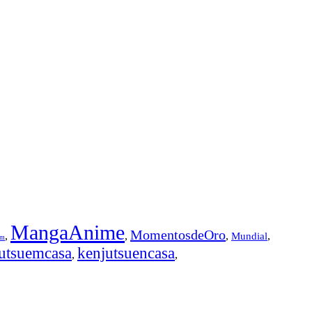
MangaAnime
MomentosdeOro
,
,
,
,
Mundial
em
utsuemcasa
kenjutsuencasa
,
,