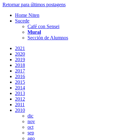
Retornar para últimos postagens
Home Niten
Sucede
Café con Sensei
Mural
Sección de Alumnos
2021
2020
2019
2018
2017
2016
2015
2014
2013
2012
2011
2010
dic
nov
oct
sep
ago