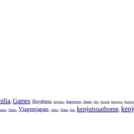
ilia
Games
,
,
Hayabusa
,
,
,
,
,
,
,
Imprensa
Japao
Iaijutsu
Jornal
Jihi
Kenjutsu
KirJov
kenjutsuathome
kenj
Viagemjapao
,
,
,
,
,
,
,
Visita
rneio
Treino
Video
Zen