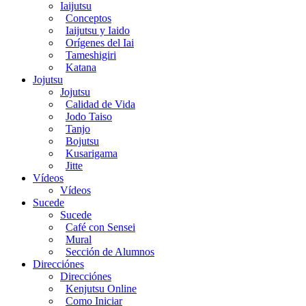
Iaijutsu
Conceptos
Iaijutsu y Iaido
Orígenes del Iai
Tameshigiri
Katana
Jojutsu
Jojutsu
Calidad de Vida
Jodo Taiso
Tanjo
Bojutsu
Kusarigama
Jitte
Vídeos
Vídeos
Sucede
Sucede
Café con Sensei
Mural
Sección de Alumnos
Direcciónes
Direcciónes
Kenjutsu Online
Como Iniciar