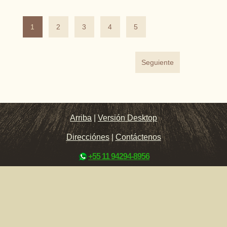
1
2
3
4
5
Seguiente
Arriba
|
Versión Desktop
Direcciónes
|
Contáctenos
+55 11 94294-8956