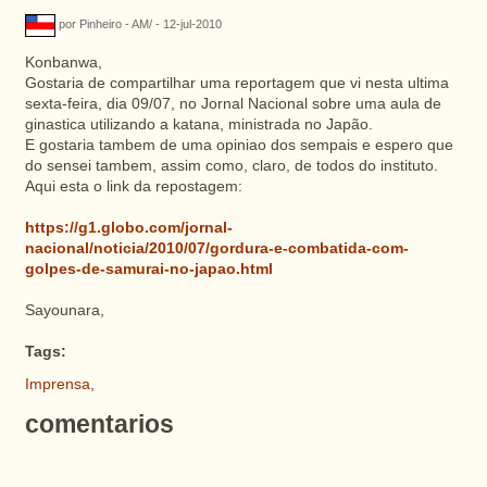
por Pinheiro - AM/ - 12-jul-2010
Konbanwa,
Gostaria de compartilhar uma reportagem que vi nesta ultima
sexta-feira, dia 09/07, no Jornal Nacional sobre uma aula de
ginastica utilizando a katana, ministrada no Japão.
E gostaria tambem de uma opiniao dos sempais e espero que
do sensei tambem, assim como, claro, de todos do instituto.
Aqui esta o link da repostagem:
https://g1.globo.com/jornal-
nacional/noticia/2010/07/gordura-e-combatida-com-
golpes-de-samurai-no-japao.html
Sayounara,
Tags:
Imprensa
,
comentarios