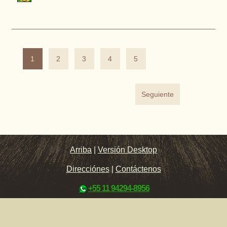
1
2
3
4
5
Seguiente
Arriba
|
Versión Desktop
Direcciónes
|
Contáctenos
+55 11 94294-8956