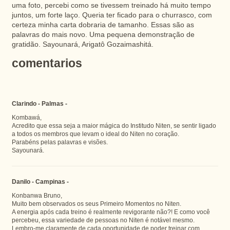
uma foto, percebi como se tivessem treinado há muito tempo
juntos, um forte laço. Queria ter ficado para o churrasco, com
certeza minha carta dobraria de tamanho. Essas são as
palavras do mais novo. Uma pequena demonstração de
gratidão. Sayounará, Arigatô Gozaimashitá.
comentarios
Clarindo - Palmas -
Kombawá,
Acredito que essa seja a maior mágica do Institudo Niten, se sentir ligado
a todos os membros que levam o ideal do Niten no coração.
Parabéns pelas palavras e visões.
Sayounará.
Danilo - Campinas -
Konbanwa Bruno,
Muito bem observados os seus Primeiro Momentos no Niten.
A energia após cada treino é realmente revigorante não?! E como você
percebeu, essa variedade de pessoas no Niten é notável mesmo.
Lembro-me claramente de cada oportunidade de poder treinar com