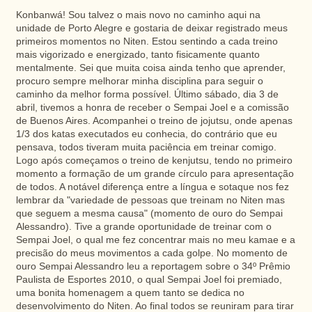
Konbanwá! Sou talvez o mais novo no caminho aqui na
unidade de Porto Alegre e gostaria de deixar registrado meus
primeiros momentos no Niten. Estou sentindo a cada treino
mais vigorizado e energizado, tanto fisicamente quanto
mentalmente. Sei que muita coisa ainda tenho que aprender,
procuro sempre melhorar minha disciplina para seguir o
caminho da melhor forma possível. Último sábado, dia 3 de
abril, tivemos a honra de receber o Sempai Joel e a comissão
de Buenos Aires. Acompanhei o treino de jojutsu, onde apenas
1/3 dos katas executados eu conhecia, do contrário que eu
pensava, todos tiveram muita paciência em treinar comigo.
Logo após começamos o treino de kenjutsu, tendo no primeiro
momento a formação de um grande círculo para apresentação
de todos. A notável diferença entre a língua e sotaque nos fez
lembrar da "variedade de pessoas que treinam no Niten mas
que seguem a mesma causa" (momento de ouro do Sempai
Alessandro). Tive a grande oportunidade de treinar com o
Sempai Joel, o qual me fez concentrar mais no meu kamae e a
precisão do meus movimentos a cada golpe. No momento de
ouro Sempai Alessandro leu a reportagem sobre o 34º Prêmio
Paulista de Esportes 2010, o qual Sempai Joel foi premiado,
uma bonita homenagem a quem tanto se dedica no
desenvolvimento do Niten. Ao final todos se reuniram para tirar