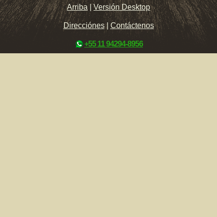
Arriba
|
Versión Desktop
Direcciónes
|
Contáctenos
+55 11 94294-8956