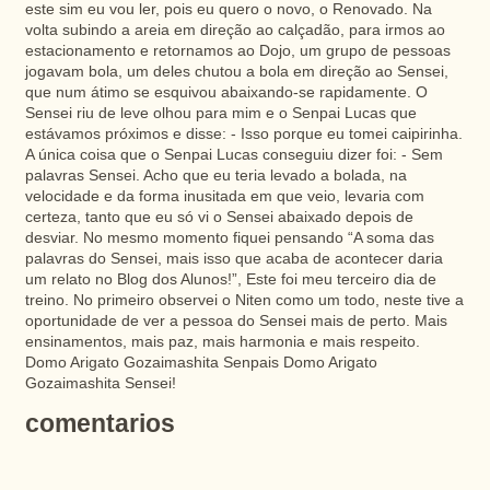
este sim eu vou ler, pois eu quero o novo, o Renovado. Na
volta subindo a areia em direção ao calçadão, para irmos ao
estacionamento e retornamos ao Dojo, um grupo de pessoas
jogavam bola, um deles chutou a bola em direção ao Sensei,
que num átimo se esquivou abaixando-se rapidamente. O
Sensei riu de leve olhou para mim e o Senpai Lucas que
estávamos próximos e disse: - Isso porque eu tomei caipirinha.
A única coisa que o Senpai Lucas conseguiu dizer foi: - Sem
palavras Sensei. Acho que eu teria levado a bolada, na
velocidade e da forma inusitada em que veio, levaria com
certeza, tanto que eu só vi o Sensei abaixado depois de
desviar. No mesmo momento fiquei pensando “A soma das
palavras do Sensei, mais isso que acaba de acontecer daria
um relato no Blog dos Alunos!”, Este foi meu terceiro dia de
treino. No primeiro observei o Niten como um todo, neste tive a
oportunidade de ver a pessoa do Sensei mais de perto. Mais
ensinamentos, mais paz, mais harmonia e mais respeito.
Domo Arigato Gozaimashita Senpais Domo Arigato
Gozaimashita Sensei!
comentarios