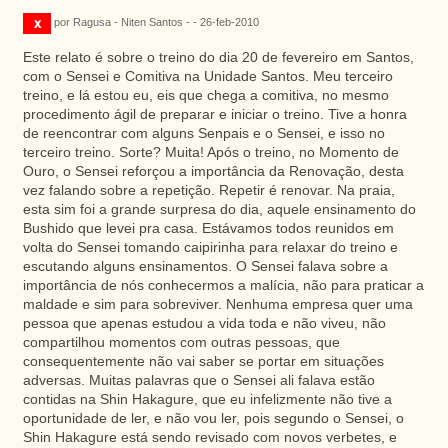
por Ragusa - Niten Santos - - 26-feb-2010
Este relato é sobre o treino do dia 20 de fevereiro em Santos,
com o Sensei e Comitiva na Unidade Santos. Meu terceiro
treino, e lá estou eu, eis que chega a comitiva, no mesmo
procedimento ágil de preparar e iniciar o treino. Tive a honra
de reencontrar com alguns Senpais e o Sensei, e isso no
terceiro treino. Sorte? Muita! Após o treino, no Momento de
Ouro, o Sensei reforçou a importância da Renovação, desta
vez falando sobre a repetição. Repetir é renovar. Na praia,
esta sim foi a grande surpresa do dia, aquele ensinamento do
Bushido que levei pra casa. Estávamos todos reunidos em
volta do Sensei tomando caipirinha para relaxar do treino e
escutando alguns ensinamentos. O Sensei falava sobre a
importância de nós conhecermos a malícia, não para praticar a
maldade e sim para sobreviver. Nenhuma empresa quer uma
pessoa que apenas estudou a vida toda e não viveu, não
compartilhou momentos com outras pessoas, que
consequentemente não vai saber se portar em situações
adversas. Muitas palavras que o Sensei ali falava estão
contidas na Shin Hakagure, que eu infelizmente não tive a
oportunidade de ler, e não vou ler, pois segundo o Sensei, o
Shin Hakagure está sendo revisado com novos verbetes, e