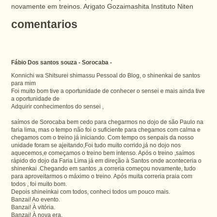
novamente em treinos. Arigato Gozaimashita Instituto Niten
comentarios
Fábio Dos santos souza - Sorocaba -
Konnichi wa Shitsurei shimassu Pessoal do Blog, o shinenkai de santos
para mim
Foi muito bom tive a oportunidade de conhecer o sensei e mais ainda tive
a oportunidade de
Adquirir conhecimentos do sensei ,
saímos de Sorocaba bem cedo para chegarmos no dojo de são Paulo na
faria lima, mas o tempo não foi o suficiente para chegamos com calma e
chegamos com o treino já iniciando. Com tempo os senpais da nosso
unidade foram se ajeitando,Foi tudo muito corrido,já no dojo nos
aquecemos,e começamos o treino bem intenso. Após o treino ,saímos
rápido do dojo da Faria Lima já em direção à Santos onde aconteceria o
shinenkai .Chegando em santos ,a correria começou novamente, tudo
para aproveitarmos o máximo o treino. Após muita correria praia com
todos , foi muito bom.
Depois shineinkai com todos, conheci todos um pouco mais.
Banzai! Ao evento.
Banzai! À vitória.
Banzai! À nova era.