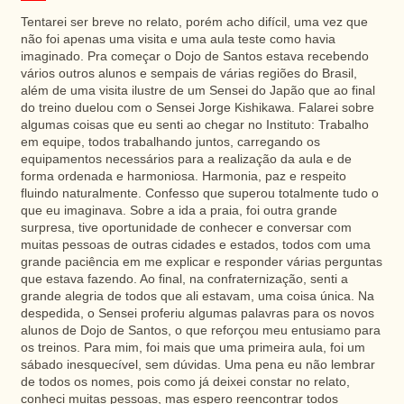
Tentarei ser breve no relato, porém acho difícil, uma vez que
não foi apenas uma visita e uma aula teste como havia
imaginado. Pra começar o Dojo de Santos estava recebendo
vários outros alunos e sempais de várias regiões do Brasil,
além de uma visita ilustre de um Sensei do Japão que ao final
do treino duelou com o Sensei Jorge Kishikawa. Falarei sobre
algumas coisas que eu senti ao chegar no Instituto: Trabalho
em equipe, todos trabalhando juntos, carregando os
equipamentos necessários para a realização da aula e de
forma ordenada e harmoniosa. Harmonia, paz e respeito
fluindo naturalmente. Confesso que superou totalmente tudo o
que eu imaginava. Sobre a ida a praia, foi outra grande
surpresa, tive oportunidade de conhecer e conversar com
muitas pessoas de outras cidades e estados, todos com uma
grande paciência em me explicar e responder várias perguntas
que estava fazendo. Ao final, na confraternização, senti a
grande alegria de todos que ali estavam, uma coisa única. Na
despedida, o Sensei proferiu algumas palavras para os novos
alunos de Dojo de Santos, o que reforçou meu entusiamo para
os treinos. Para mim, foi mais que uma primeira aula, foi um
sábado inesquecível, sem dúvidas. Uma pena eu não lembrar
de todos os nomes, pois como já deixei constar no relato,
conheci muitas pessoas, mas espero reencontrar todos