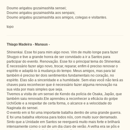
Doumo arigatou gozaimashita sensei;
Doumo arigatou gozaimashita aos senpais;
Doumo arigatou gozaimashita aos amigos, colegas e visitantes.
topo
Thiago Madeira - Manaus -
Shinenkai. Esse foi para mim algo novo. Vim de muito longe para fazer
Shugyo e tive a grande honra de ser convidado a ir a Santos para
participar do evento. Renovação. Esse foi o principal tema do Shinenkai.
É necessário fazer algo novo, trocar, reparar, enfim é preciso renovar o
espírito e adaptá-lo à mudança do tempo. Meus amigos, mas para tal
também é preciso ter dois sentimentos fundamentais no coração, no
espírito. Elas são a sinceridade e a humildade. Sem elas você não terá as
chaves para reconhecer que é necessário fazer alguma renovação na
sua vida por mais simples que seja.
Tivemos a visita de um sensei de Kendo da polícia de Osaka, Japão, que
também saiu renovado.Ele aprendeu a reconhecer a eficácia do golpe
UchiGote e a respeitar de certa forma, o alcance e a velocidade do
Naginata do sensei.
O evento em si foi uma importante batalha dentro de uma grande guerra.
E foi uma batalha vitoriosa para todos nós, com muito suor derramado.
Sinto que a Unidade em Santos se reerguerá muito mais forte e brilhará
intensamente como o sol de um dia claro de verão. A velha era se pôs e