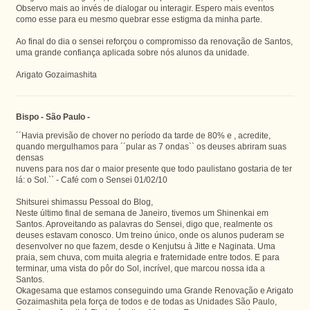
Observo mais ao invés de dialogar ou interagir. Espero mais eventos
como esse para eu mesmo quebrar esse estigma da minha parte.
Ao final do dia o sensei reforçou o compromisso da renovação de Santos,
uma grande confiança aplicada sobre nós alunos da unidade.
Arigato Gozaimashita
Bispo - São Paulo -
´´Havia previsão de chover no período da tarde de 80% e , acredite,
quando mergulhamos para ´´pular as 7 ondas`` os deuses abriram suas
densas
nuvens para nos dar o maior presente que todo paulistano gostaria de ter
lá: o Sol.`` - Café com o Sensei 01/02/10
Shitsurei shimassu Pessoal do Blog,
Neste último final de semana de Janeiro, tivemos um Shinenkai em
Santos. Aproveitando as palavras do Sensei, digo que, realmente os
deuses estavam conosco. Um treino único, onde os alunos puderam se
desenvolver no que fazem, desde o Kenjutsu à Jitte e Naginata. Uma
praia, sem chuva, com muita alegria e fraternidade entre todos. E para
terminar, uma vista do pôr do Sol, incrível, que marcou nossa ida a
Santos.
Okagesama que estamos conseguindo uma Grande Renovação e Arigato
Gozaimashita pela força de todos e de todas as Unidades São Paulo,