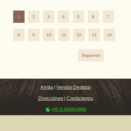
1
2
3
4
5
6
7
8
9
10
11
12
13
14
Seguiente
Arriba
|
Versión Desktop
Direcciónes
|
Contáctenos
+55 11 94294-8956