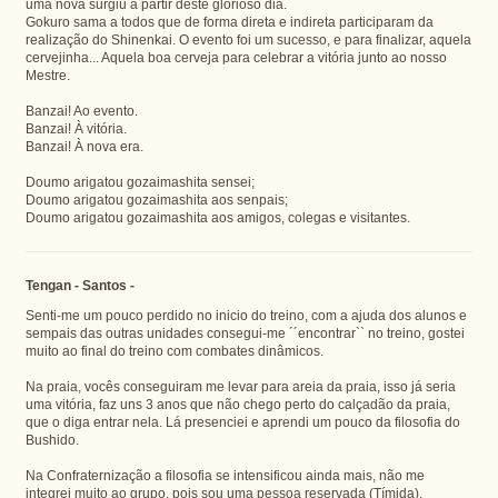
uma nova surgiu a partir deste glorioso dia.
Gokuro sama a todos que de forma direta e indireta participaram da
realização do Shinenkai. O evento foi um sucesso, e para finalizar, aquela
cervejinha... Aquela boa cerveja para celebrar a vitória junto ao nosso
Mestre.
Banzai! Ao evento.
Banzai! À vitória.
Banzai! À nova era.
Doumo arigatou gozaimashita sensei;
Doumo arigatou gozaimashita aos senpais;
Doumo arigatou gozaimashita aos amigos, colegas e visitantes.
Tengan - Santos -
Senti-me um pouco perdido no inicio do treino, com a ajuda dos alunos e
sempais das outras unidades consegui-me ´´encontrar`` no treino, gostei
muito ao final do treino com combates dinâmicos.
Na praia, vocês conseguiram me levar para areia da praia, isso já seria
uma vitória, faz uns 3 anos que não chego perto do calçadão da praia,
que o diga entrar nela. Lá presenciei e aprendi um pouco da filosofia do
Bushido.
Na Confraternização a filosofia se intensificou ainda mais, não me
integrei muito ao grupo, pois sou uma pessoa reservada (Tímida),