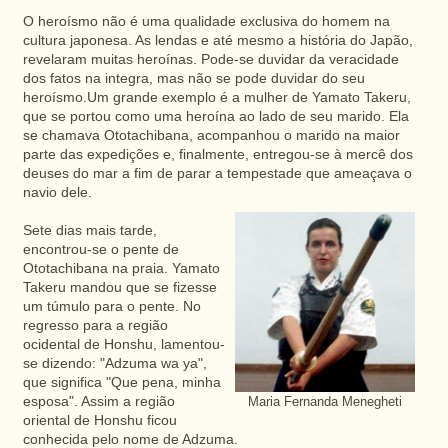
O heroísmo não é uma qualidade exclusiva do homem na
cultura japonesa. As lendas e até mesmo a história do Japão,
revelaram muitas heroínas. Pode-se duvidar da veracidade
dos fatos na integra, mas não se pode duvidar do seu
heroísmo.Um grande exemplo é a mulher de Yamato Takeru,
que se portou como uma heroína ao lado de seu marido. Ela
se chamava Ototachibana, acompanhou o marido na maior
parte das expedições e, finalmente, entregou-se à mercê dos
deuses do mar a fim de parar a tempestade que ameaçava o
navio dele.
Sete dias mais tarde,
encontrou-se o pente de
Ototachibana na praia. Yamato
Takeru mandou que se fizesse
um túmulo para o pente. No
regresso para a região
ocidental de Honshu, lamentou-
se dizendo: "Adzuma wa ya",
que significa "Que pena, minha
esposa". Assim a região
Maria Fernanda Menegheti
oriental de Honshu ficou
conhecida pelo nome de Adzuma.