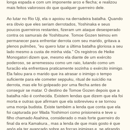
longa espada e com um imponente arco e flecha; e realizou
mais feitos valorosos do que qualquer guerreiro dele.
Ao lutar no Rio Uji, ela o apoiou na derradeira batalha. Quando
era óbvio que eles seriam derrotados, Yoshinaka e seus
poucos guerreiros restantes, fizeram um ataque desesperado
contra os samurais de Yoshitsune. Tomoe Gozen teimou em
permanecer para enfrentar derrota com seu marido, gritava a
plenos pulmões, "eu quero lutar a última batalha gloriosa a seu
lado mesmo a custa de minha vida." Os registros de Heike
Monogatori dizem que, mesmo ela diante de um exército
poderoso, se arremessou como um raio, lutando como um
furacão ela enfrentava praticamente sozinha o exército inimigo.
Ela falou para o marido que ira atrasar o inimigo o tempo
suficiente para ele cometer seppuku, ritual de suicídio na
derrota, mas ele foi golpeado por uma flecha antes de
conseguir se matar. O destino de Tomoe Gozen depois que a
batalha não é conhecida. Existem lendas que dizem que ela foi
morta e outras que afirmam que ela sobreviveu e se tornou
uma monja budista. Existe também a lenda que conta que ela
foi capturada por Wada Yoshimori como prisioneira e teve u
filho chamado Asahina, considerado o mais forte guerreiro do
final da era Kamakura., mas a lenda de que mais gosto é que
após ela ter avançado sobre as forças inimigas e, se atirando