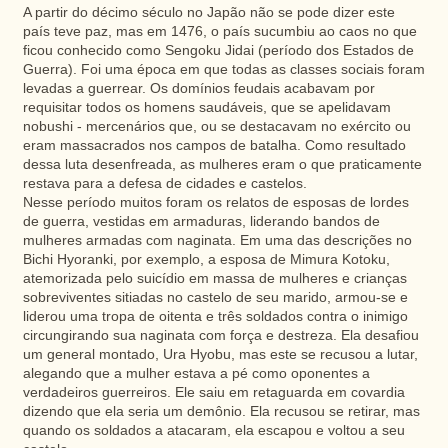
A partir do décimo século no Japão não se pode dizer este
país teve paz, mas em 1476, o país sucumbiu ao caos no que
ficou conhecido como Sengoku Jidai (período dos Estados de
Guerra). Foi uma época em que todas as classes sociais foram
levadas a guerrear. Os domínios feudais acabavam por
requisitar todos os homens saudáveis, que se apelidavam
nobushi - mercenários que, ou se destacavam no exército ou
eram massacrados nos campos de batalha. Como resultado
dessa luta desenfreada, as mulheres eram o que praticamente
restava para a defesa de cidades e castelos.
Nesse período muitos foram os relatos de esposas de lordes
de guerra, vestidas em armaduras, liderando bandos de
mulheres armadas com naginata. Em uma das descrições no
Bichi Hyoranki, por exemplo, a esposa de Mimura Kotoku,
atemorizada pelo suicídio em massa de mulheres e crianças
sobreviventes sitiadas no castelo de seu marido, armou-se e
liderou uma tropa de oitenta e três soldados contra o inimigo
circungirando sua naginata com força e destreza. Ela desafiou
um general montado, Ura Hyobu, mas este se recusou a lutar,
alegando que a mulher estava a pé como oponentes a
verdadeiros guerreiros. Ele saiu em retaguarda em covardia
dizendo que ela seria um demônio. Ela recusou se retirar, mas
quando os soldados a atacaram, ela escapou e voltou a seu