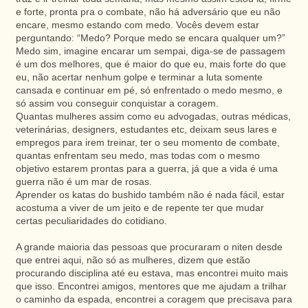
e forte, pronta pra o combate, não há adversário que eu não
encare, mesmo estando com medo. Vocês devem estar
perguntando: “Medo? Porque medo se encara qualquer um?”
Medo sim, imagine encarar um sempai, diga-se de passagem
é um dos melhores, que é maior do que eu, mais forte do que
eu, não acertar nenhum golpe e terminar a luta somente
cansada e continuar em pé, só enfrentado o medo mesmo, e
só assim vou conseguir conquistar a coragem.
Quantas mulheres assim como eu advogadas, outras médicas,
veterinárias, designers, estudantes etc, deixam seus lares e
empregos para irem treinar, ter o seu momento de combate,
quantas enfrentam seu medo, mas todas com o mesmo
objetivo estarem prontas para a guerra, já que a vida é uma
guerra não é um mar de rosas.
Aprender os katas do bushido também não é nada fácil, estar
acostuma a viver de um jeito e de repente ter que mudar
certas peculiaridades do cotidiano.
A grande maioria das pessoas que procuraram o niten desde
que entrei aqui, não só as mulheres, dizem que estão
procurando disciplina até eu estava, mas encontrei muito mais
que isso. Encontrei amigos, mentores que me ajudam a trilhar
o caminho da espada, encontrei a coragem que precisava para