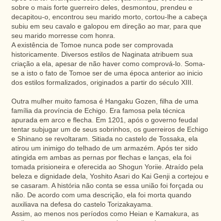
sobre o mais forte guerreiro deles, desmontou, prendeu e
decapitou-o, encontrou seu marido morto, cortou-lhe a cabeça
subiu em seu cavalo e galopou em direção ao mar, para que
seu marido morresse com honra.
A existência de Tomoe nunca pode ser comprovada
historicamente. Diversos estilos de Naginata atribuem sua
criação a ela, apesar de não haver como comprová-lo. Soma-
se a isto o fato de Tomoe ser de uma época anterior ao inicio
dos estilos formalizados, originados a partir do século XIII.
Outra mulher muito famosa é Hangaku Gozen, filha de uma
família da província de Echigo. Era famosa pela técnica
apurada em arco e flecha. Em 1201, após o governo feudal
tentar subjugar um de seus sobrinhos, os guerreiros de Echigo
e Shinano se revoltaram. Sitiada no castelo de Tossaka, ela
atirou um inimigo do telhado de um armazém. Após ter sido
atingida em ambas as pernas por flechas e lanças, ela foi
tomada prisioneira e oferecida ao Shogun Yoriie. Atraído pela
beleza e dignidade dela, Yoshito Asari do Kai Genji a cortejou e
se casaram. A história não conta se essa união foi forçada ou
não. De acordo com uma descrição, ela foi morta quando
auxiliava na defesa do castelo Torizakayama.
Assim, ao menos nos períodos como Heian e Kamakura, as