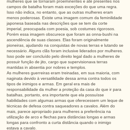
mulheres que se tornaram proeminentes e até presentes nos
campos de batalha foram mais exceções do que uma regra.
Isso não indica, no entanto, que as outras mulheres eram
menos poderosas. Existe uma imagem comum da feminilidade
japonesa baseada nas descrições que se tem da corte
imperial, preocupada com poesia, sob costumes rigorosos.
Porém essa imagem obscurece que foram as onna-bushi na
ascendência de suas classes. Elas foram originalmente
pioneiras, ajudando na conquistas de novas terras e lutando se
necessário. Alguns clãs foram inclusive liderados por mulheres.
Isso pode ser concluído pelo direito legal dado a mulheres de
possuir função de jito, cargo que supervisionava terras
mantidas in absentia por nobres e templos.
As mulheres guerreiras eram treinadas, em sua maioria, com
naginata devido à versatilidade dessa arma contra todos os
tipos de inimigos e armas. Em geral era mais de
responsabilidade da mulher a proteção da casa do que ir para
batalhas, portanto, era importante que ela possuísse
habilidades com algumas armas que oferecessem um leque de
técnicas de defesa contra saqueadores a cavalos. Além do
mais, parece apropriado para mulheres a preferência na
utilização de arco e flechas para distâncias longas e armas
longas para confronto a curta distância quando o inimigo
estava a cavalo.