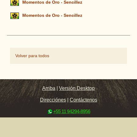
Momentos de Oro - Sencillez
Momentos de Oro - Sencillez
Volver para todos
Arriba
|
Versión Desktop
Direcciónes
|
Contáctenos
+55 11 94294-8956