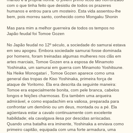
com o que tinha feito que desistiu de todos os prazeres
humanos e entrou para um mosteiro. Esta vida assentou-lhe
bem, pois morreu santo, conhecido como Mongaku Shonin
Mas para mim a melhor guerreira de todos os tempos no
Japão feudal foi Tomoe Gozen
No Japão feudal no 12º século, a sociedade do samurai estava
em seu apogeu. Embora sociedade samurai fosse dominada
por homens, foram treinadas algumas mulheres nos clãs em
artes marciais, Tomoe Gozen era a esposa de Minamoto
Yoshinaka, um samurai em guerra com Minamoto Yoshitsune.
Na Heike Monogatari , Tomoe Gozen aparece como uma
general das tropas de Kiso Yoshinaka, primeira força de
ataque de Yoritomo. Ela era descrita da seguinte maneira:
Tomoe era especialmente bonita, com pele branca, cabelos
longos e feições charmosas. Era também uma arqueira
admirável, e como espadachim era valiosa, preparada para
confrontar um demônio ou um deus, montada ou a pé. Ela
agüentava estar a cavalo continuamente com excelente
habilidade; ela cavalgava ilesa por descidas arriscadas.
Quando uma batalha era iminente, Yoshinaka a enviava como
primeiro capitão, equipada com uma forte armadura, uma