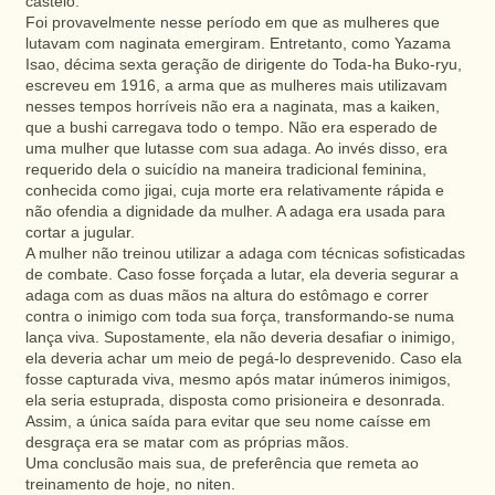
castelo.
Foi provavelmente nesse período em que as mulheres que
lutavam com naginata emergiram. Entretanto, como Yazama
Isao, décima sexta geração de dirigente do Toda-ha Buko-ryu,
escreveu em 1916, a arma que as mulheres mais utilizavam
nesses tempos horríveis não era a naginata, mas a kaiken,
que a bushi carregava todo o tempo. Não era esperado de
uma mulher que lutasse com sua adaga. Ao invés disso, era
requerido dela o suicídio na maneira tradicional feminina,
conhecida como jigai, cuja morte era relativamente rápida e
não ofendia a dignidade da mulher. A adaga era usada para
cortar a jugular.
A mulher não treinou utilizar a adaga com técnicas sofisticadas
de combate. Caso fosse forçada a lutar, ela deveria segurar a
adaga com as duas mãos na altura do estômago e correr
contra o inimigo com toda sua força, transformando-se numa
lança viva. Supostamente, ela não deveria desafiar o inimigo,
ela deveria achar um meio de pegá-lo desprevenido. Caso ela
fosse capturada viva, mesmo após matar inúmeros inimigos,
ela seria estuprada, disposta como prisioneira e desonrada.
Assim, a única saída para evitar que seu nome caísse em
desgraça era se matar com as próprias mãos.
Uma conclusão mais sua, de preferência que remeta ao
treinamento de hoje, no niten.