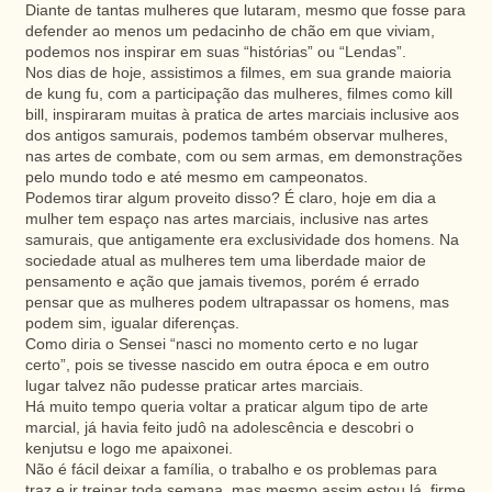
Diante de tantas mulheres que lutaram, mesmo que fosse para
defender ao menos um pedacinho de chão em que viviam,
podemos nos inspirar em suas “histórias” ou “Lendas”.
Nos dias de hoje, assistimos a filmes, em sua grande maioria
de kung fu, com a participação das mulheres, filmes como kill
bill, inspiraram muitas à pratica de artes marciais inclusive aos
dos antigos samurais, podemos também observar mulheres,
nas artes de combate, com ou sem armas, em demonstrações
pelo mundo todo e até mesmo em campeonatos.
Podemos tirar algum proveito disso? É claro, hoje em dia a
mulher tem espaço nas artes marciais, inclusive nas artes
samurais, que antigamente era exclusividade dos homens. Na
sociedade atual as mulheres tem uma liberdade maior de
pensamento e ação que jamais tivemos, porém é errado
pensar que as mulheres podem ultrapassar os homens, mas
podem sim, igualar diferenças.
Como diria o Sensei “nasci no momento certo e no lugar
certo”, pois se tivesse nascido em outra época e em outro
lugar talvez não pudesse praticar artes marciais.
Há muito tempo queria voltar a praticar algum tipo de arte
marcial, já havia feito judô na adolescência e descobri o
kenjutsu e logo me apaixonei.
Não é fácil deixar a família, o trabalho e os problemas para
traz e ir treinar toda semana, mas mesmo assim estou lá, firme