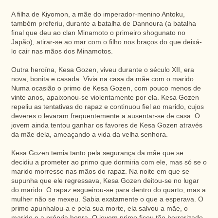
A filha de Kiyomon, a mãe do imperador-menino Antoku,
também preferiu, durante a batalha de Dannoura (a batalha
final que deu ao clan Minamoto o primeiro shogunato no
Japão), atirar-se ao mar com o filho nos braços do que deixá-
lo cair nas mãos dos Minamotos.
Outra heroína, Kesa Gozen, viveu durante o século XII, era
nova, bonita e casada. Vivia na casa da mãe com o marido.
Numa ocasião o primo de Kesa Gozen, com pouco menos de
vinte anos, apaixonou-se violentamente por ela. Kesa Gozen
repeliu as tentativas do rapaz e continuou fiel ao marido, cujos
deveres o levaram frequentemente a ausentar-se de casa. O
jovem ainda tentou ganhar os favores de Kesa Gozen através
da mãe dela, ameaçando a vida da velha senhora.
Kesa Gozen temia tanto pela segurança da mãe que se
decidiu a prometer ao primo que dormiria com ele, mas só se o
marido morresse nas mãos do rapaz. Na noite em que se
supunha que ele regressava, Kesa Gozen deitou-se no lugar
do marido. O rapaz esgueirou-se para dentro do quarto, mas a
mulher não se mexeu. Sabia exatamente o que a esperava. O
primo apunhalou-a e pela sua morte, ela salvou a mãe, o
marido e a própria honra. O jovem primo ficou tão horrorizado