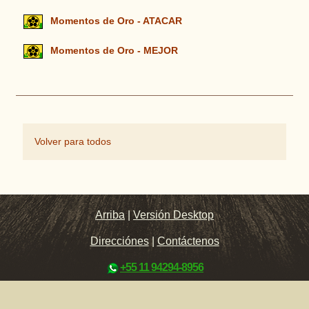
Momentos de Oro - ATACAR
Momentos de Oro - MEJOR
Volver para todos
Arriba
|
Versión Desktop
Direcciónes
|
Contáctenos
+55 11 94294-8956