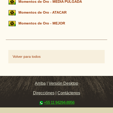
Momentos de Oro - MEDIA PULGADA
Momentos de Oro - ATACAR
Momentos de Oro - MEJOR
Volver para todos
Arriba
|
Versión Desktop
Direcciónes
|
Contáctenos
+55 11 94294-8956