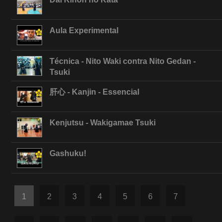
Aula Experimental
Técnica - Nito Waki contra Nito Gedan -
Tsuki
肝心 - Kanjin - Essencial
Kenjutsu - Wakigamae Tsuki
Gashuku!
1
2
3
4
5
6
7