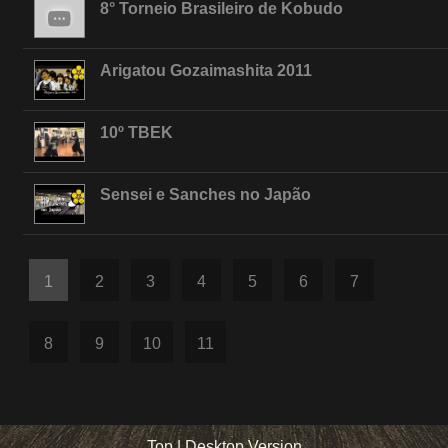
8° Torneio Brasileiro de Kobudo
Arigatou Gozaimashita 2011
10º TBEK
Sensei e Sanches no Japão
1
2
3
4
5
6
7
8
9
10
11
Top
|
Desktop Version