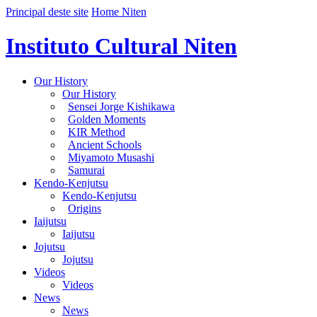
Principal deste site
Home Niten
Instituto Cultural Niten
Our History
Our History
Sensei Jorge Kishikawa
Golden Moments
KIR Method
Ancient Schools
Miyamoto Musashi
Samurai
Kendo-Kenjutsu
Kendo-Kenjutsu
Origins
Iaijutsu
Iaijutsu
Jojutsu
Jojutsu
Videos
Videos
News
News