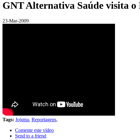
GNT Alternativa Saúde visita o
23-Mar-2009
Tags:
Jojutsu
,
Reportagens
,
Comente este vídeo
Send to a friend