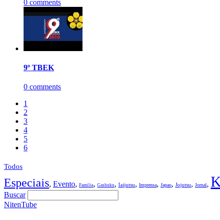
0 comments
9º TBEK
0 comments
1
2
3
4
5
6
Todos
K
Especiais
,
Evento
,
,
,
,
,
,
,
,
Iaijutsu
Jojutsu
Imprensa
Japao
Jornal
Familia
Gashuku
Buscar
NitenTube