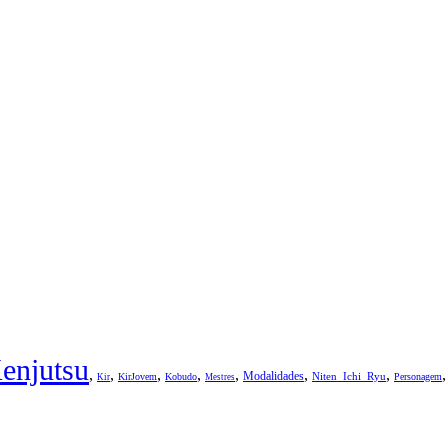
enjutsu
,
,
,
,
,
,
,
Modalidades
Niten_Ichi_Ryu
KirJovem
Kobudo
Personagem
Kir
Mestres