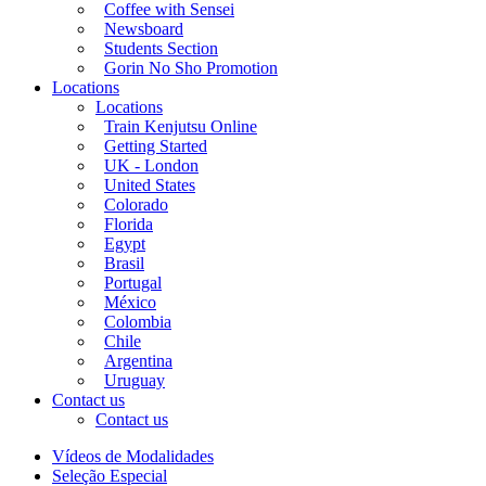
Coffee with Sensei
Newsboard
Students Section
Gorin No Sho Promotion
Locations
Locations
Train Kenjutsu Online
Getting Started
UK - London
United States
Colorado
Florida
Egypt
Brasil
Portugal
México
Colombia
Chile
Argentina
Uruguay
Contact us
Contact us
Vídeos de Modalidades
Seleção Especial