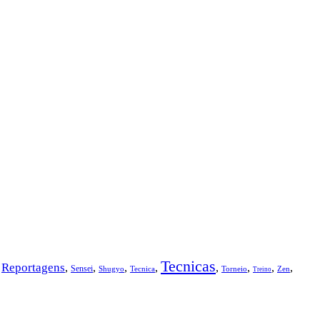
Tecnicas
Reportagens
,
,
,
,
,
,
,
,
,
Sensei
Shugyo
Tecnica
Torneio
Zen
Treino