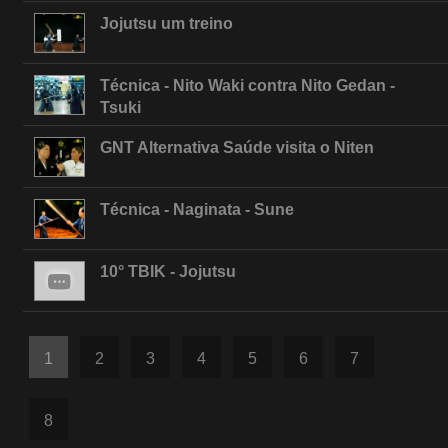
Jojutsu um treino
Técnica - Nito Waki contra Nito Gedan -
Tsuki
GNT Alternativa Saúde visita o Niten
Técnica - Naginata - Sune
10° TBIK - Jojutsu
1
2
3
4
5
6
7
8