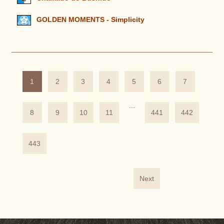
GOLDEN MOMENTS - Simplicity
1
2
3
4
5
6
7
...
8
9
10
11
441
442
443
Next