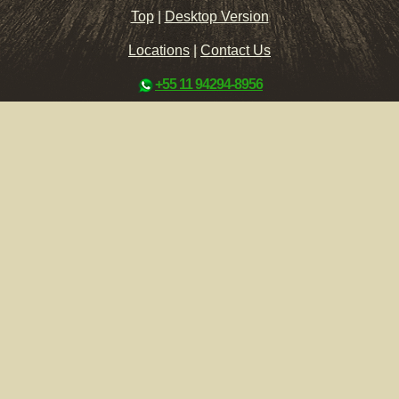
Top
|
Desktop Version
Locations
|
Contact Us
+55 11 94294-8956