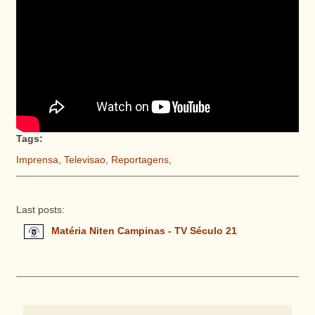
Tags:
Imprensa
,
Televisao
,
Reportagens
,
Last posts:
Matéria Niten Campinas - TV Século 21