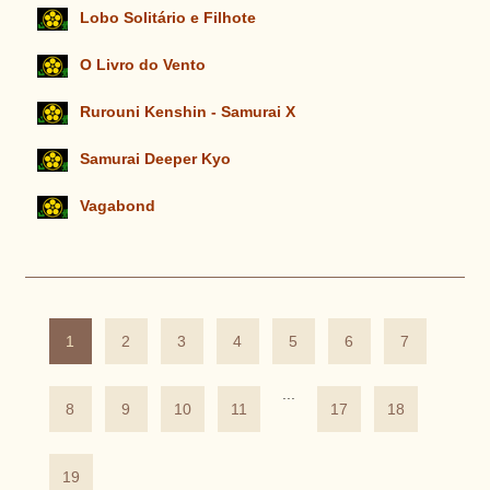
Lobo Solitário e Filhote
O Livro do Vento
Rurouni Kenshin - Samurai X
Samurai Deeper Kyo
Vagabond
1
2
3
4
5
6
7
...
8
9
10
11
17
18
19