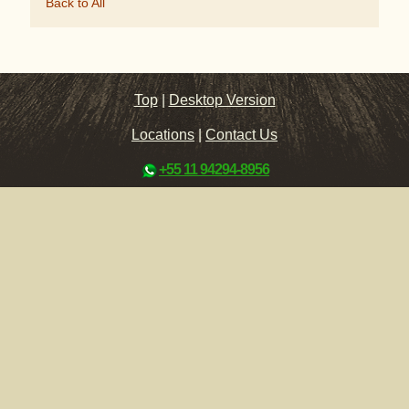
Back to All
Top
|
Desktop Version
Locations
|
Contact Us
+55 11 94294-8956