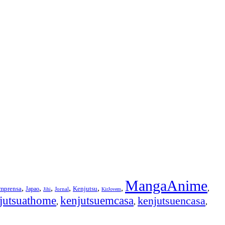
MangaAnime
,
,
,
,
,
,
,
Imprensa
Kenjutsu
Japao
Jornal
Jihi
KirJovem
jutsuathome
kenjutsuemcasa
kenjutsuencasa
,
,
,