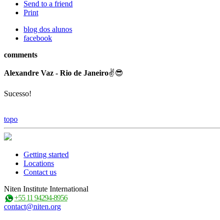
Send to a friend
Print
blog dos alunos
facebook
comments
Alexandre Vaz - Rio de Janeiro
✌😎
Sucesso!
topo
Getting started
Locations
Contact us
Niten Institute International
+55 11 94294-8956
contact@niten.org