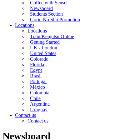
Coffee with Sensei
Newsboard
Students Section
Gorin No Sho Promotion
Locations
Locations
Train Kenjutsu Online
Getting Started
UK - London
United States
Colorado
Florida
Egypt
Brasil
Portugal
México
Colombia
Chile
Argentina
Uruguay
Contact us
Contact us
Newsboard