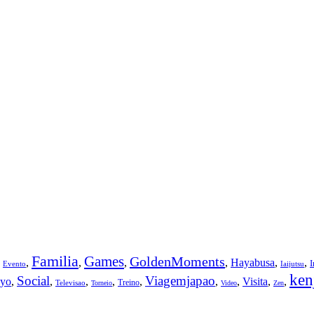
Familia
Games
GoldenMoments
,
,
,
,
,
Hayabusa
,
,
Evento
Iaijutsu
ken
Social
Viagemjapao
yo
,
,
,
,
,
,
,
Visita
,
,
Treino
Televisao
Torneio
Video
Zen