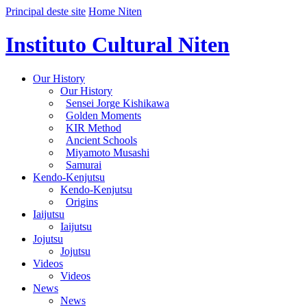
Principal deste site
Home Niten
Instituto Cultural Niten
Our History
Our History
Sensei Jorge Kishikawa
Golden Moments
KIR Method
Ancient Schools
Miyamoto Musashi
Samurai
Kendo-Kenjutsu
Kendo-Kenjutsu
Origins
Iaijutsu
Iaijutsu
Jojutsu
Jojutsu
Videos
Videos
News
News