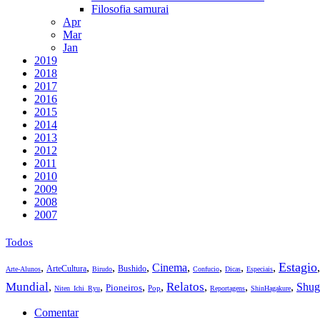
Filosofia samurai
Apr
Mar
Jan
2019
2018
2017
2016
2015
2014
2013
2012
2011
2010
2009
2008
2007
Todos
Estagio
,
,
,
,
Cinema
,
,
,
,
ArteCultura
Bushido
Arte-Alunos
Birudo
Confucio
Dicas
Especiais
Mundial
Relatos
,
,
,
,
,
,
,
Shug
Pioneiros
Pop
Niten_Ichi_Ryu
Reportagens
ShinHagakure
Comentar