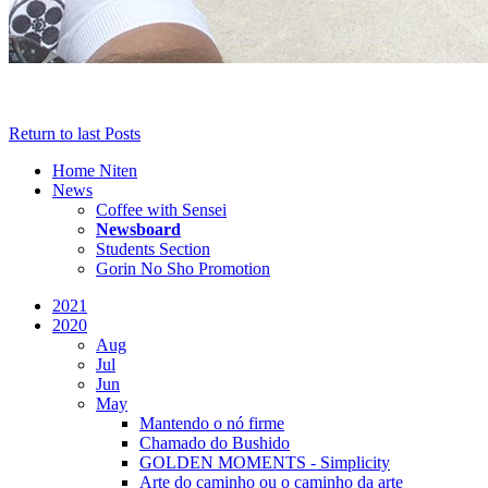
Return to last Posts
Home Niten
News
Coffee with Sensei
Newsboard
Students Section
Gorin No Sho Promotion
2021
2020
Aug
Jul
Jun
May
Mantendo o nó firme
Chamado do Bushido
GOLDEN MOMENTS - Simplicity
Arte do caminho ou o caminho da arte