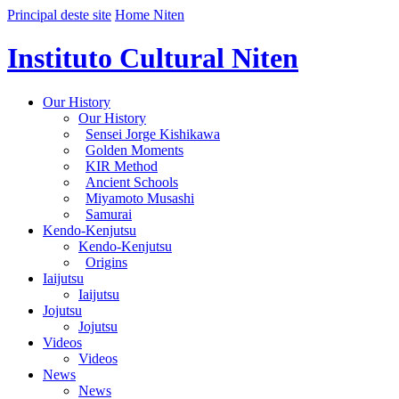
Principal deste site
Home Niten
Instituto Cultural Niten
Our History
Our History
Sensei Jorge Kishikawa
Golden Moments
KIR Method
Ancient Schools
Miyamoto Musashi
Samurai
Kendo-Kenjutsu
Kendo-Kenjutsu
Origins
Iaijutsu
Iaijutsu
Jojutsu
Jojutsu
Videos
Videos
News
News