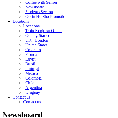
Coffee with Sensei
Newsboard
Students Section
Gorin No Sho Promotion
Locations
Locations
Train Kenjutsu Online
Getting Started
UK - London
United States
Colorado
Florida
Egypt
Brasil
Portugal
México
Colombia
Chile
Argentina
Uruguay
Contact us
Contact us
Newsboard