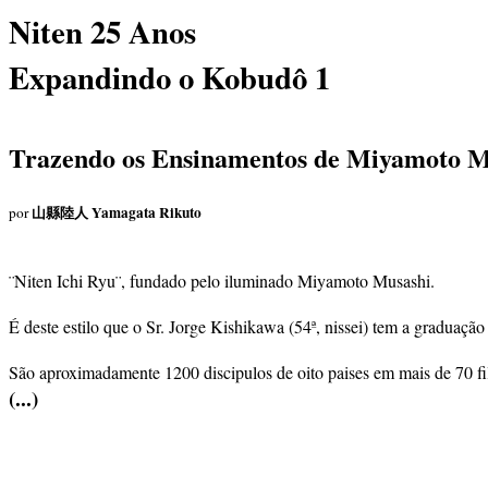
Niten 25 Anos
Expandindo o Kobudô 1
Trazendo os Ensinamentos de Miyamoto Mu
山縣陸人 Yamagata Rikuto
por
¨Niten Ichi Ryu¨, fundado pelo iluminado Miyamoto Musashi.
É deste estilo que o Sr. Jorge Kishikawa (54ª, nissei) tem a graduaç
São aproximadamente 1200 discipulos de oito paises em mais de 70 fi
(...)