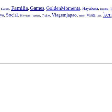
Familia
Games
GoldenMoments
,
,
,
,
,
Hayabusa
,
,
Evento
Iaijutsu
ken
Social
Viagemjapao
yo
,
,
,
,
,
,
,
Visita
,
,
Treino
Televisao
Torneio
Video
Zen