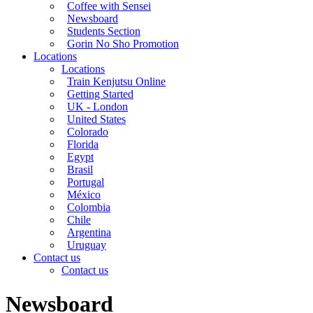
Coffee with Sensei
Newsboard
Students Section
Gorin No Sho Promotion
Locations
Locations
Train Kenjutsu Online
Getting Started
UK - London
United States
Colorado
Florida
Egypt
Brasil
Portugal
México
Colombia
Chile
Argentina
Uruguay
Contact us
Contact us
Newsboard