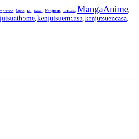
MangaAnime
,
,
,
,
,
,
,
Imprensa
Kenjutsu
Japao
Jornal
Jihi
KirJovem
jutsuathome
kenjutsuemcasa
kenjutsuencasa
,
,
,