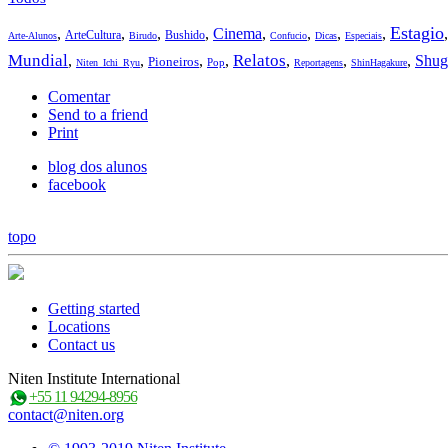
Estagio
,
,
,
,
Cinema
,
,
,
,
ArteCultura
Bushido
Arte-Alunos
Birudo
Confucio
Dicas
Especiais
Mundial
Relatos
,
,
,
,
,
,
,
Shug
Pioneiros
Pop
Niten_Ichi_Ryu
Reportagens
ShinHagakure
Comentar
Send to a friend
Print
blog dos alunos
facebook
topo
Getting started
Locations
Contact us
Niten Institute International
+55 11 94294-8956
contact@niten.org