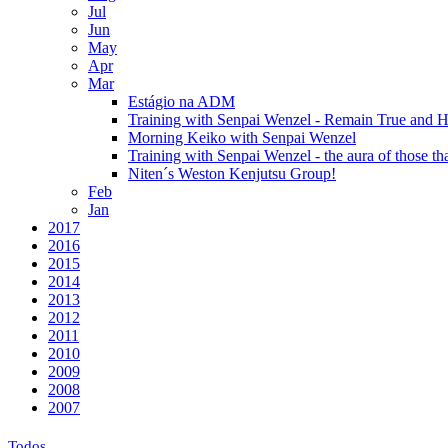
Jul
Jun
May
Apr
Mar
Estágio na ADM
Training with Senpai Wenzel - Remain True and 
Morning Keiko with Senpai Wenzel
Training with Senpai Wenzel - the aura of those th
Niten´s Weston Kenjutsu Group!
Feb
Jan
2017
2016
2015
2014
2013
2012
2011
2010
2009
2008
2007
Todos