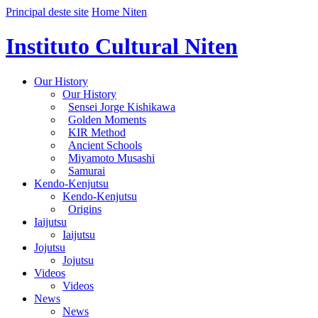
Principal deste site
Home Niten
Instituto Cultural Niten
Our History
Our History
Sensei Jorge Kishikawa
Golden Moments
KIR Method
Ancient Schools
Miyamoto Musashi
Samurai
Kendo-Kenjutsu
Kendo-Kenjutsu
Origins
Iaijutsu
Iaijutsu
Jojutsu
Jojutsu
Videos
Videos
News
News