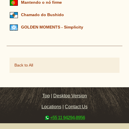
Mantendo o nó firme
Chamado do Bushido
GOLDEN MOMENTS - Simplicity
Back to All
Top
|
Desktop Version
Locations
|
Contact Us
+55 11 94294-8956