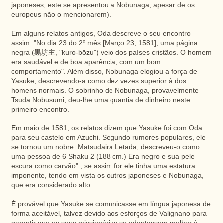
japoneses, este se apresentou a Nobunaga, apesar de os
europeus não o mencionarem).
Em alguns relatos antigos, Oda descreve o seu encontro
assim: "No dia 23 do 2º mês [Março 23, 1581], uma página
negra (黒坊主, "kuro-bōzu") veio dos países cristãos. O homem
era saudável e de boa aparência, com um bom
comportamento". Além disso, Nobunaga elogiou a força de
Yasuke, descrevendo-a como dez vezes superior à dos
homens normais. O sobrinho de Nobunaga, provavelmente
Tsuda Nobusumi, deu-lhe uma quantia de dinheiro neste
primeiro encontro.
Em maio de 1581, os relatos dizem que Yasuke foi com Oda
para seu castelo em Azuchi. Segundo rumores populares, ele
se tornou um nobre. Matsudaira Letada, descreveu-o como
uma pessoa de 6 Shaku 2 (188 cm.) Era negro e sua pele
escura como carvão" , se assim for ele tinha uma estatura
imponente, tendo em vista os outros japoneses e Nobunaga,
que era considerado alto.
É provável que Yasuke se comunicasse em língua japonesa de
forma aceitável, talvez devido aos esforços de Valignano para
garantir que os seus missionários se adaptassem melhor à