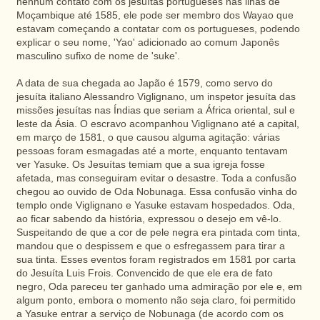
nenhum contato com os jesuítas portugueses nas ilhas de
Moçambique até 1585, ele pode ser membro dos Wayao que
estavam começando a contatar com os portugueses, podendo
explicar o seu nome, 'Yao' adicionado ao comum Japonês
masculino sufixo de nome de 'suke'.
A data de sua chegada ao Japão é 1579, como servo do
jesuíta italiano Alessandro Viglignano, um inspetor jesuíta das
missões jesuítas nas Índias que seriam a África oriental, sul e
leste da Ásia. O escravo acompanhou Viglignano até a capital,
em março de 1581, o que causou alguma agitação: várias
pessoas foram esmagadas até a morte, enquanto tentavam
ver Yasuke. Os Jesuítas temiam que a sua igreja fosse
afetada, mas conseguiram evitar o desastre. Toda a confusão
chegou ao ouvido de Oda Nobunaga. Essa confusão vinha do
templo onde Viglignano e Yasuke estavam hospedados. Oda,
ao ficar sabendo da história, expressou o desejo em vê-lo.
Suspeitando de que a cor de pele negra era pintada com tinta,
mandou que o despissem e que o esfregassem para tirar a
sua tinta. Esses eventos foram registrados em 1581 por carta
do Jesuíta Luis Frois. Convencido de que ele era de fato
negro, Oda pareceu ter ganhado uma admiração por ele e, em
algum ponto, embora o momento não seja claro, foi permitido
a Yasuke entrar a serviço de Nobunaga (de acordo com os