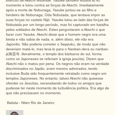
exército de Akechi Mitsihide. Yasuke também estava lá no
momento e lutou contra as forças de Akechi. Imediatamente
após a morte de Nobunaga, Yasuke juntou-se ao filho e
herdeiro de Nobunaga, Oda Nobutada, que tentava impor as
suas forças no castelo Nijō. Yasuke lutou ao lado das forças de
Nobutada por um longo período, mas foi capturado em batalha
pelos soldados de Akechi. Estes perguntaram a Akechi o que
fazer com Yasuke. Akechi disse que o homem negro era uma
besta e não sabia de nada, e, além disso, ele não era
Japonês. Não poderia cometer o Seppuku, de modo que não
deveriam matá-lo, mas levá-lo para o Nanban-dera ou nanban-
ji(南蛮寺, literalmente, o templo dos bárbaros do sul, forma
como os Japoneses se referiam à igreja jesuíta). Dizem que
Akechi não o matou por pena. Os negros não eram na verdade
discriminados no Japão, eram mesmo admirados, tendo
inclusive Buda sido frequentemente retratado como negro em
templos Japoneses. No entanto, talvez Akechi não quisesse
ofender os Jesuítas, necessitando de todos os amigos que
pudesse ter neste momento de turbulência política. Era algo de
que não precisavam no momento.
Batista - Niten Rio de Janeiro